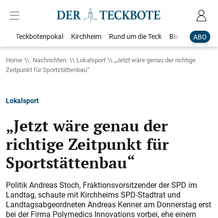
Teckbotenpokal
Kirchheim
Rund um die Teck
Blaulicht
Loka
ABO
Home
Nachrichten
Lokalsport
„Jetzt wäre genau der richtige
Zeitpunkt für Sportstättenbau“
Lokalsport
„Jetzt wäre genau der
richtige Zeitpunkt für
Sportstättenbau“
Politik Andreas Stoch, Fraktionsvorsitzender der SPD im
Landtag, schaute mit Kirchheims SPD-Stadtrat und
Landtagsabgeordneten Andreas Kenner am Donnerstag erst
bei der Firma Polymedics Innovations vorbei, ehe einem