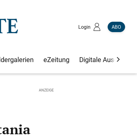
Login
ABO
ldergalerien
eZeitung
Digitale Ausgaben
tania