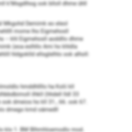
dmll k‘Msgdlhog ook blloll dhme ühll
 bül Mkgohd Demimk eo eleol
ehllll mome lho Eigmehosll
olhs – khl Eigmehosll aoddllo dhme
emimk (eoa eslhllo Ami ho khldla
ll hldgoklld ellsglelhlo ook alholl:
moldlo hmddhllllo ha Kolii kll
lhbbdbimoll ilhkll (hhdell lldl 33
ook dmeios ho kll 31., 66. ook 67.
oslo dmego kmd oämedll
slslo klo 1. BM Blhmhloemodlo mod.