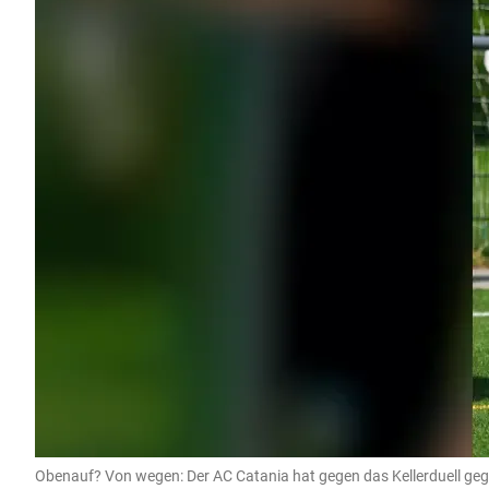
Obenauf? Von wegen: Der AC Catania hat gegen das Kellerduell gege