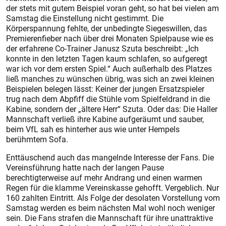
der stets mit gutem Beispiel voran geht, so hat bei vielen am
Samstag die Einstellung nicht gestimmt. Die
Körperspannung fehlte, der unbedingte Siegeswillen, das
Premierenfieber nach über drei Monaten Spielpause wie es
der erfahrene Co-Trainer Janusz Szuta beschreibt: „Ich
konnte in den letzten Tagen kaum schlafen, so aufgeregt
war ich vor dem ersten Spiel.“ Auch außerhalb des Platzes
ließ manches zu wünschen übrig, was sich an zwei kleinen
Beispielen belegen lässt: Keiner der jungen Ersatzspieler
trug nach dem Abpfiff die Stühle vom Spielfeldrand in die
Kabine, sondern der „ältere Herr“ Szuta. Oder das: Die Haller
Mannschaft verließ ihre Kabine aufgeräumt und sauber,
beim VfL sah es hinterher aus wie unter Hempels
berühmtem Sofa.
Enttäuschend auch das mangelnde Interesse der Fans. Die
Vereinsführung hatte nach der langen Pause
berechtigterweise auf mehr Andrang und einen warmen
Regen für die klamme Vereinskasse gehofft. Vergeblich. Nur
160 zahlten Eintritt. Als Folge der desolaten Vorstellung vom
Samstag werden es beim nächsten Mal wohl noch weniger
sein. Die Fans strafen die Mannschaft für ihre unattraktive