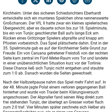
Kirchheim. Unter des sicheren Schiedsrichters Eberhardt
entwickel­te sich ein munteres Spielchen ohne nennenswerte
Großchancen. Der VfL II hatte zwar ein kleines spielerisches
Übergewicht, aber es dauerte schon bis zur 18. Spielminute,
bis ein von Tunjic geschlenzter Ball aufs lange Eck am
Rücken eines Grötzinger Spielers abprallte und knapp am
Pfosten vorbeistrich. Das Spiel plätscherte dahin. Erst in der
35. Spielminute gab es auf der Kirchheimer Seite Grund zur
Freude: Ein von Caruana getretener Freistoß von der rechten
Seite kam zentral im Fünf-Meter-Raum vors Tor und landete
in einer unübersichtlichen Situation kurz vor der Torlinie.
Diese Chance ließ sich Tunjic nicht entgehen und staubte
zum 1:0 ab. Danach wurden die Seiten gewechselt.
Nach der Halbzeitpause nahm das Spiel mehr Fahrt auf. In
der 48. Minute jagte Polat einem verloren gegangenen Ball
hinterher und wurde von Traxler beim Klärungsversuch
angeschossen. Der Abpraller fand seinen Weg direkt zum
frei stehenden Tunjic, der überlegt an Gresser vorbei flach
zum 2:0 traf. Vier Minuten später zeichnete sich Helber als