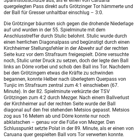
Spannstoßschütze aus, als er einen von Caruana
quergelegten Pass direkt aufs Grötzinger Tor hämmerte und
der Ball für Gresser unhaltbar einschlug – 3:0.
Die Grötzinger bäumten sich gegen die drohende Niederlage
auf und wurden in der 55. Spielminute mit dem
Anschlusstreffer durch Stulic belohnt. Stulic wurde durch
einen herrlichen Diagonalpass und begünstigt durch einen
Kirchheimer Stellungsfehler in der Abwehr auf der rechten
Seite kurz vor dem Strafraum freigespielt. Dörre versuchte
noch, Stulic unter Druck zu setzen, doch der legte den Ball
links an Dörre vorbei und schob den Ball ins Tor. Nachdem
bei den Grötzingern etwas die Kräfte zu schwinden
begannen, konnte Helber nach überlegtem Querpass von
Tunjic im Strafraum zentral zum 4:1 einschieben (67.
Minute). In der 82. Spielminute verkürzte der TSV
Grötzingen zum 4:2 durch Mezger. Nach einem Ballverlust
der Kirchheimer auf der rechten Seite wurde der Ball
diagonal auf den frei stehenden Metsios gepasst. Metsios
zog aus 16 Metern ab und Dörre konnte nur noch
abklatschen – genau vor die Füße von Mezger. Den
Schluss­punkt setzte Polat in der 89. Minute, als er einen von
Caruana quer gespiel­ten Ball vors Tor verwerten konnte.