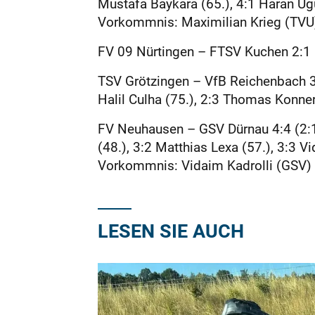
Mustafa Baykara (65.), 4:1 Haran Ugu
Vorkommnis: Maximilian Krieg (TVU) 
FV 09 Nürtingen – FTSV Kuchen 2:1 (1:
TSV Grötzingen – VfB Reichenbach 3:3
Halil Culha (75.), 2:3 Thomas Konnert
FV Neuhausen – GSV Dürnau 4:4 (2:1):
(48.), 3:2 Matthias Lexa (57.), 3:3 
Vorkommnis: Vidaim Kadrolli (GSV) sc
LESEN SIE AUCH