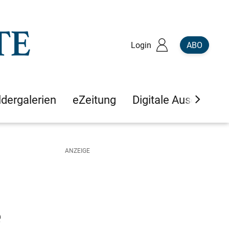
Login
ABO
ldergalerien
eZeitung
Digitale Ausgaben
e