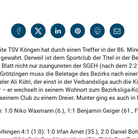
ite TSV Köngen hat durch einen Treffer in der 86. Mi
ewahrt. Derweil ist dem Sportclub der Titel in der B
Blatt nicht nur zuunguns­ten der SGEH (nach dem 2:2
 Grötzingen muss die Beletage des Bezirks nach ein
ler Ali Kütri, der einst in der Verbandsliga auch die K
er – er wechselt in seinem Wohnort zum Bezirksliga-
seinem Club zu einem Dreier. Munter ging es auch in
 1:0 Niko Waxmann (6.), 1:1 Benjamin Geiger (61., Fo
ingen 4:1 (1:0): 1:0 Irfan Amet (35.), 2:0 Daniel Bohu