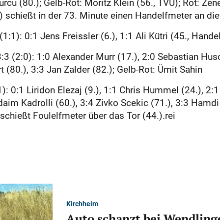
rcu (80.); Gelb-Rot: Moritz Klein (56., TVU); Rot: Zen
schießt in der 73. Minute einen ­Handelfmeter an die 
1): 0:1 Jens Freissler (6.), 1:1 Ali Kütri (45., Handel
 (2:0): 1:0 Alexander Murr (17.), 2:0 Sebastian Husch
 (80.), 3:3 Jan Zalder (82.); Gelb-Rot: Ümit Sahin
 0:1 Liridon Elezaj (9.), 1:1 Chris Hummel (24.), 2:1
Vidaim Kadrolli (60.), 3:4 Zivko Scekic (71.), 3:3 Ham
hießt Foul­elfmeter über das Tor (44.).rei
Kirchheim
Auto schanzt bei Wendlinge