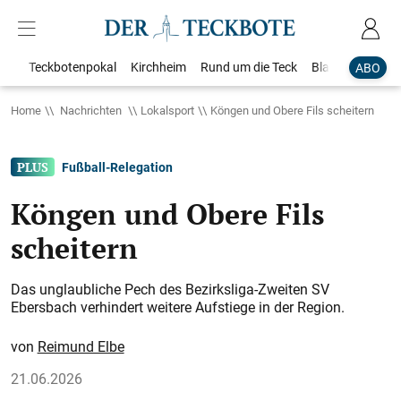
Teckbotenpokal
Kirchheim
Rund um die Teck
Blaulicht
Loka
ABO
Home
Nachrichten
Lokalsport
Köngen und Obere Fils scheitern
Fußball-Relegation
Köngen und Obere Fils
scheitern
Das unglaubliche Pech des Bezirksliga-Zweiten SV
Ebersbach verhindert weitere Aufstiege in der Region.
Reimund Elbe
21.06.2026