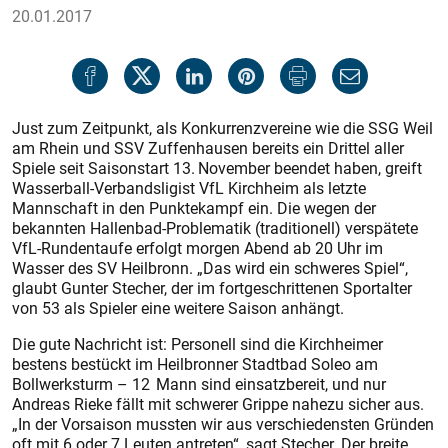
20.01.2017
Just zum Zeitpunkt, als Konkurrenzvereine wie die SSG Weil
am Rhein und SSV Zuffenhausen bereits ein Drittel aller
Spiele seit Saisonstart 13. November beendet haben, greift
Wasserball-Verbandsligist VfL Kirchheim als letzte
Mannschaft in den Punktekampf ein. Die wegen der
bekannten Hallenbad-Problematik (traditionell) verspätete
VfL-Rundentaufe erfolgt morgen Abend ab 20 Uhr im
Wasser des SV Heilbronn. „Das wird ein schweres Spiel“,
glaubt Gunter Stecher, der im fortgeschrittenen Sportalter
von 53 als Spieler eine weitere Saison anhängt.
Die gute Nachricht ist: Personell sind die Kirchheimer
bestens bestückt im Heilbronner Stadtbad Soleo am
Bollwerksturm – 12 Mann sind einsatzbereit, und nur
Andreas Rieke fällt mit schwerer Grippe nahezu sicher aus.
„In der Vorsaison mussten wir aus verschiedensten Gründen
oft mit 6 oder 7 Leuten antreten“, sagt Stecher. Der breite