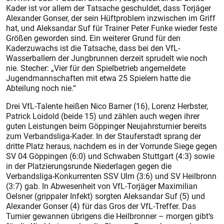
Kader ist vor allem der Tatsache geschuldet, dass Torjäger
Ale­xander Gonser, der sein Hüftproblem inzwischen im Griff
hat, und Aleksandar Suf für Trainer Peter Funke wieder feste
Größen geworden sind. Ein weiterer Grund für den
Kaderzuwachs ist die Tatsache, dass bei den VfL-
Wasserballern der Jungbrunnen derzeit sprudelt wie noch
nie. Stecher: „Vier für den Spielbetrieb angemeldete
Jugendmannschaften mit etwa 25 Spielern hatte die
Abteilung noch nie.“
Drei VfL-Talente heißen Nico Barner (16), Lorenz Herbster,
Patrick Loidold (beide 15) und zählen auch wegen ihrer
guten Leistungen beim Göppinger Neujahrsturnier bereits
zum Verbandsliga-Kader. In der Stauferstadt sprang der
dritte Platz heraus, nachdem es in der Vorrunde Siege gegen
SV 04 Göppingen (6:0) und Schwaben Stuttgart (4:3) sowie
in der Platzierungsrunde Niederlagen gegen die
Verbandsliga-Konkurrenten SSV Ulm (3:6) und SV Heilbronn
(3:7) gab. In Abwesenheit von VfL-Torjäger Maximilian
Oelsner (grippaler Infekt) sorgten Aleksandar Suf (5) und
Alexander Gonser (4) für das Gros der VfL-Treffer. Das
Turnier gewannen übrigens die Heilbronner – morgen gibt‘s