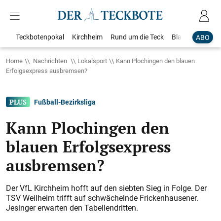
Teckbotenpokal
Kirchheim
Rund um die Teck
Blaulicht
Loka
ABO
Home
Nachrichten
Lokalsport
Kann Plochingen den blauen
Erfolgsexpress ausbremsen?
Fußball-Bezirksliga
Kann Plochingen den
blauen Erfolgsexpress
ausbremsen?
Der VfL Kirchheim hofft auf den siebten Sieg in Folge. Der
TSV Weilheim trifft auf schwächelnde Frickenhausener.
Jesinger erwarten den Tabellendritten.