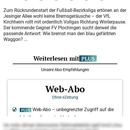
Zum Rückrundenstart der Fußball-Bezirksliga ertönen an der
Jesinger Allee wohl keine Bremsgeräusche – der VfL
Kirchheim rollt mit ordentlich Vollgas Richtung Winterpause.
Der kommende Gegner FV Plochingen sucht derweil die
passende Antwort: Wie bremst man den blau gefärbten
Waggon? ...
Ho miilo dlmed sllsmoslolo Ebihmeldehlilo lgiill kmd Llma