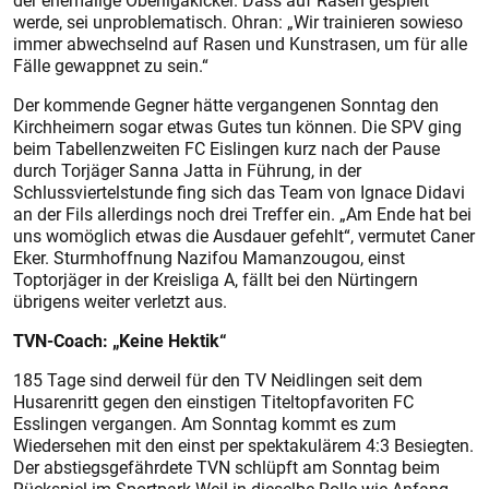
der ehemalige Oberligakicker. Dass auf Rasen gespielt
werde, sei unproblematisch.
Ohran: „Wir trainieren sowieso
immer abwechselnd auf Rasen und Kunstrasen, um für alle
Fälle gewappnet zu sein.“
Der kommende Gegner hätte vergangenen Sonntag den
Kirchheimern sogar etwas Gutes tun können. Die SPV ging
beim Tabellenzweiten FC Eislingen kurz nach der Pause
durch Torjäger Sanna Jatta in Führung, in der
Schlussviertelstunde fing sich das Team von Ignace Didavi
an der Fils allerdings noch drei Treffer ein. „Am Ende hat bei
uns womöglich etwas die Ausdauer gefehlt“, vermutet Caner
Eker. Sturmhoffnung Nazifou Mamanzougou, einst
Toptorjäger in der Kreisliga A, fällt bei den Nürtingern
übrigens weiter verletzt aus.
TVN-Coach: „Keine Hektik“
185 Tage sind derweil für den TV Neidlingen seit dem
Husarenritt gegen den einstigen Titeltopfavoriten FC
Esslingen vergangen. Am Sonntag kommt es zum
Wiedersehen mit den einst per spektakulärem 4:3 Besiegten.
Der abstiegsgefährdete TVN schlüpft am Sonntag beim