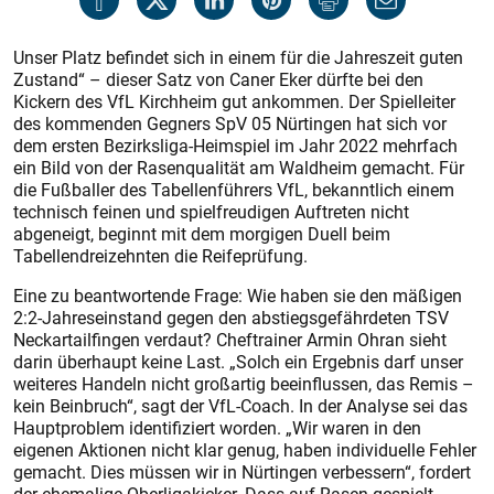
Unser Platz befindet sich in einem für die Jahreszeit guten
Zustand“ – dieser Satz von Caner Eker dürfte bei den
Kickern des VfL Kirchheim gut ankommen. Der Spielleiter
des kommenden Gegners SpV 05 Nürtingen hat sich vor
dem ersten Bezirksliga-Heimspiel im Jahr 2022 mehrfach
ein Bild von der Rasenqualität am Waldheim gemacht. Für
die Fußballer des Tabellenführers VfL, bekanntlich einem
technisch feinen und spielfreudigen Auftreten nicht
abgeneigt, beginnt mit dem morgigen Duell beim
Tabellendreizehnten die Reifeprüfung.
Eine zu beantwortende Frage: Wie haben sie den mäßigen
2:2-Jahreseinstand gegen den abstiegsgefährdeten TSV
Neckartailfingen verdaut? Cheftrainer Armin Ohran sieht
darin überhaupt keine Last. „Solch ein Ergebnis darf unser
weiteres Handeln nicht großartig beeinflussen, das Remis –
kein Beinbruch“, sagt der VfL-Coach. In der Analyse sei das
Hauptproblem identifiziert worden. „Wir waren in den
eigenen Aktionen nicht klar genug, haben individuelle Fehler
gemacht. Dies müssen wir in Nürtingen verbessern“, fordert