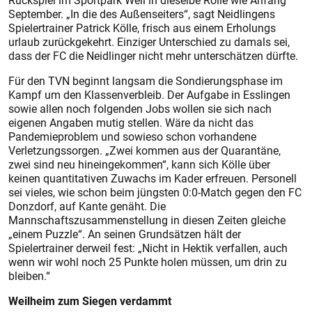
Rückspiel im Sportpark Weil in dieselbe Rolle wie Anfang
September. „In die des Außenseiters“, sagt Neidlingens
Spielertrainer Patrick Kölle, frisch aus einem Erholungs
urlaub zurückgekehrt. Einziger Unterschied zu damals sei,
dass der FC die Neidlinger nicht mehr unterschätzen dürfte.
Für den TVN beginnt langsam die Sondierungsphase im
Kampf um den Klassenverbleib. Der Aufgabe in Esslingen
sowie allen noch folgenden Jobs wollen sie sich nach
eigenen Angaben mutig stellen. Wäre da nicht das
Pandemieproblem und sowieso schon vorhandene
Verletzungssorgen. „Zwei kommen aus der Quarantäne,
zwei sind neu hineingekommen“, kann sich Kölle über
keinen quantitativen Zuwachs im Kader erfreuen. Personell
sei vieles, wie schon beim jüngsten 0:0-Match gegen den FC
Donzdorf, auf Kante genäht. Die
Mannschaftszusammenstellung in diesen Zeiten gleiche
„einem Puzzle“. An seinen Grundsätzen hält der
Spielertrainer derweil fest: „Nicht in Hektik verfallen, auch
wenn wir wohl noch 25 Punkte holen müssen, um drin zu
bleiben.“
Weilheim zum Siegen verdammt