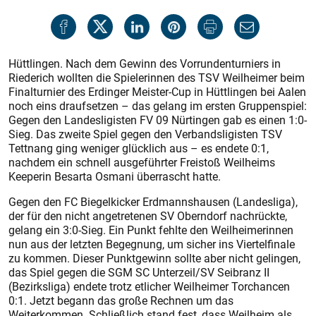
Hüttlingen. Nach dem Gewinn des Vorrundenturniers in
Riederich wollten die Spielerinnen des TSV Weilheimer beim
Finalturnier des Erdinger Meister-Cup in Hüttlingen bei Aalen
noch eins draufsetzen – das gelang im ersten Gruppenspiel:
Gegen den Landesligisten FV 09 Nürtingen gab es einen 1:0-
Sieg. Das zweite Spiel gegen den Verbandsligisten TSV
Tettnang ging weniger glücklich aus – es endete 0:1,
nachdem ein schnell ausgeführter Freistoß Weilheims
Keeperin Besarta Osmani überrascht hatte.
Gegen den FC Biegelkicker Erdmannshausen (Landesliga),
der für den nicht angetretenen SV Oberndorf nachrückte,
gelang ein 3:0-Sieg. Ein Punkt fehlte den Weilheimerinnen
nun aus der letzten Begegnung, um sicher ins Viertelfinale
zu kommen. Dieser Punktgewinn sollte aber nicht gelingen,
das Spiel gegen die SGM SC Unterzeil/SV Seibranz II
(Bezirksliga) endete trotz etlicher Weilheimer Torchancen
0:1. Jetzt begann das große Rechnen um das
Weiterkommen. Schließlich stand fest, dass Weilheim als