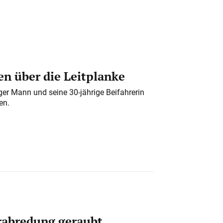
n über die Leitplanke
iger Mann und seine 30-jährige Beifahrerin
en.
erabredung geraubt