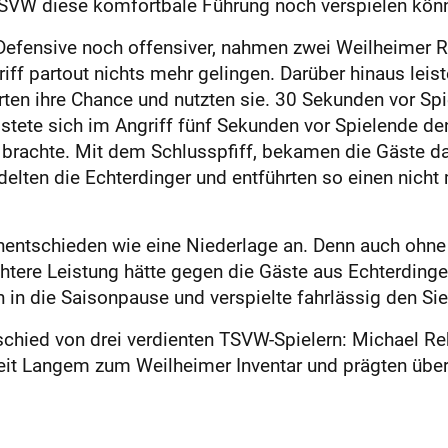
TSVW diese komfortbale Führung noch verspielen könn
r Defensive noch offensiver, nahmen zwei Weilheime
iff partout nichts mehr gelingen. Darüber hinaus lei
terten ihre Chance und nutzten sie. 30 Sekunden vor S
tete sich im Angriff fünf Sekunden vor Spielende de
 brachte. Mit dem Schlusspfiff, bekamen die Gäste 
elten die Echterdinger und entführten so einen nicht
Unentschieden wie eine Niederlage an. Denn auch ohne
echtere Leistung hätte gegen die Gäste aus Echterding
 in die Saisonpause und verspielte fahrlässig den Sie
schied von drei verdienten TSVW-Spielern: Michael Re
 seit Langem zum Weilheimer Inventar und prägten übe