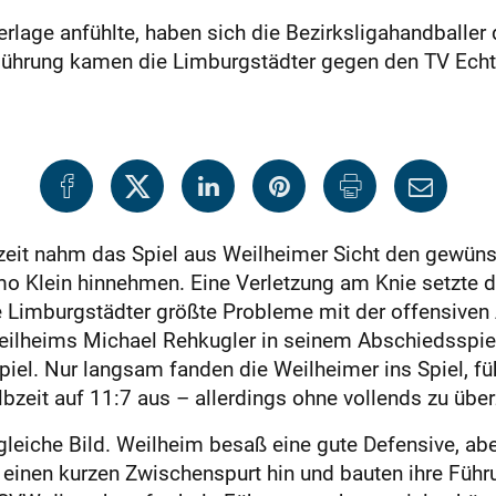
erlage anfühlte, haben sich die Bezirksligahandball
 Führung kamen die Limburgstädter gegen den TV Echte
bzeit nahm das Spiel aus Weilheimer Sicht den gewüns
o Klein hinnehmen. Eine Verletzung am Knie setzte d
 Limburgstädter größte Prob­leme mit der offensiven 
Weilheims Michael Rehkugler in seinem Abschiedsspiel
piel. Nur langsam fanden die Weilheimer ins Spiel, f
bzeit auf 11:7 aus – allerdings ohne vollends zu übe
gleiche Bild. Weilheim besaß eine gute Defensive, aber
einen kurzen Zwischenspurt hin und bauten ihre Führu