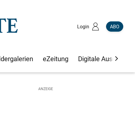
Login
ABO
ldergalerien
eZeitung
Digitale Ausgaben