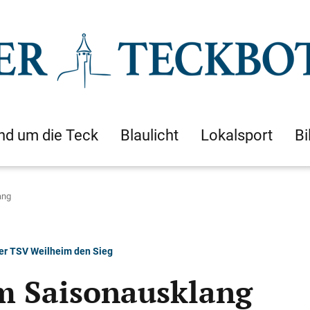
nd um die Teck
Blaulicht
Lokalsport
Bi
ang
der TSV Weilheim den Sieg
m Saisonausklang