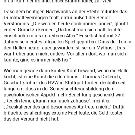
drauf kam der Roland, unser Stammhalter, zur Welt.“
Dass dem heutigen Nachwuchs an der Pfeife mitunter das
Durchhaltevermögen fehlt, dafür äußert der Senior
Verständnis. „Die werden heute doch immer jünger“, glaubt
er den Grund zu kennen. „Da lässt man sich halt‘ leichter
einschüchtern als im reiferen Alter.“ Er selbst hat mit 27
Jahren sein erstes offizielles Spiel gepfiffen. Dass der Ton in
den Hallen heute rauer geworden ist, sei ein Mythos. „Das
war früher auch nicht anders. Vor allem dort, wo man sich
kannte, ging es immer heiß her.“
Wie man gerade dann kühlen Kopf bewahrt, wenn die Halle
kocht, ist eine Kunst die erlernbar ist. Thomas Dieterich,
Geschäftsführer des HVW in Stuttgart fordert deshalb seit
längerem, dass in der Schiedsrichterausbildung dem
psychologischen Aspekt mehr Beachtung geschenkt wird.
„Regeln lernen, kann man auch zuhause“, meint er.
„Deeskalierendes und besonnenes Auftreten nicht.“ Dafür
bräuchte es allerdings externe Fachleute, die Geld kosten,
das der Verband nicht hat.