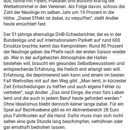
aus, rührte mit Flyern, Plakaten und Buttons kräftig die
Werbetrommel in den Vereinen. Als Folge davon, schoss die
Zahl der Neulinge im selben Jahr um 19 Prozent in die
Höhe. „Dieser Effekt ist dabei, zu verpuffen“, stellt Andler
heute ernüchtert fest.
Der 51-jährige ehemalige DHB-Schiedsrichter, der es in der
Bundesliga und auf internationalem Parkett auf rund 600
Einsätze brachte, kennt das Kernproblem: Rund 80 Prozent
der Neulinge geben die Pfeife nach der ersten Saison wieder
ab. Wer in der aufgeheizten Atmosphäre der Hallen
bestehen will, braucht ein gesundes Selbstbewusstsein und
entsprechende Erfahrung, die freilich erst erlangt sein will.
Erfahrung, die deprimierend sein kann und einem im besten
Fall Wertvolles mit auf den Weg gibt. „Man lernt, in kürzester
Zeit Entscheidungen zu treffen und auch eigene Fehler zu
vertreten“, sagt Andler. „Das sind Dinge, die man fürs Leben
lernt und die auch in jedem Beruf heute gefordert werden.“
Ohne Idealismus bleibt dennoch keiner lange dabei. Für ein
Spiel auf Bezirksebene gibt es im Aktivenbereich 28 Euro
plus Fahrtkosten auf die Hand. Dafür muss man sich nicht
selten eine gute Stunde lang beschimpfen, verhöhnen oder
gar ernsthaft bedrohen lassen.