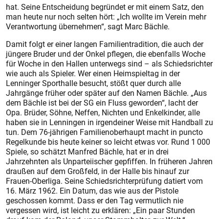
hat. Seine Entscheidung begründet er mit einem Satz, den
man heute nur noch selten hört: „Ich wollte im Verein mehr
Verantwortung übernehmen“, sagt Marc Bächle.
Damit folgt er einer langen Familientradition, die auch der
jüngere Bruder und der Onkel pflegen, die ebenfalls Woche
für Woche in den Hallen unterwegs sind – als Schiedsrichter
wie auch als Spieler. Wer einen Heimspieltag in der
Lenninger Sporthalle besucht, stößt quer durch alle
Jahrgänge früher oder später auf den Namen Bächle. „Aus
dem Bächle ist bei der SG ein Fluss geworden“, lacht der
Opa. Brüder, Söhne, Neffen, Nichten und Enkelkinder, alle
haben sie in Lenningen in irgendeiner Weise mit Handball zu
tun. Dem 76-jährigen Familienoberhaupt macht in puncto
Regelkunde bis heute keiner so leicht etwas vor. Rund 1 000
Spiele, so schätzt Manfred Bächle, hat er in drei
Jahrzehnten als Unparteiischer gepfiffen. In früheren Jahren
draußen auf dem Großfeld, in der Halle bis hinauf zur
Frauen-Oberliga. Seine Schiedsrichterprüfung datiert vom
16. März 1962. Ein Datum, das wie aus der Pistole
geschossen kommt. Dass er den Tag vermutlich nie
vergessen wird, ist leicht zu erklären: „Ein paar Stunden