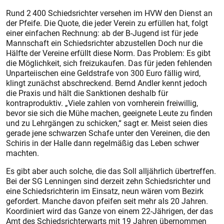
Rund 2 400 Schiedsrichter versehen im HVW den Dienst an
der Pfeife. Die Quote, die jeder Verein zu erfüllen hat, folgt
einer einfachen Rechnung: ab der B-Jugend ist für jede
Mannschaft ein Schiedsrichter abzustellen Doch nur die
Hälfte der Vereine erfüllt diese Norm. Das Problem: Es gibt
die Möglichkeit, sich freizukaufen. Das für jeden fehlenden
Unparteiischen eine Geldstrafe von 300 Euro fällig wird,
klingt zunächst abschreckend. Bernd Andler kennt jedoch
die Praxis und hält die Sanktionen deshalb für
kontraproduktiv. „Viele zahlen von vornherein freiwillig,
bevor sie sich die Mühe machen, geeignete Leute zu finden
und zu Lehrgängen zu schicken,“ sagt er. Meist seien dies
gerade jene schwarzen Schafe unter den Vereinen, die den
Schiris in der Halle dann regelmäßig das Leben schwer
machten.
Es gibt aber auch solche, die das Soll alljährlich übertreffen.
Bei der SG Lenningen sind derzeit zehn Schiedsrichter und
eine Schiedsrichterin im Einsatz, neun wären vom Bezirk
gefordert. Manche davon pfeifen seit mehr als 20 Jahren.
Koordiniert wird das Ganze von einem 22-Jährigen, der das
Amt des Schiedsrichterwarts mit 19 Jahren übernommen