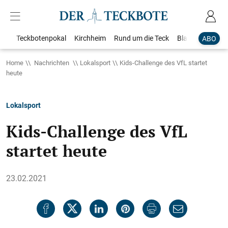
Teckbotenpokal
Kirchheim
Rund um die Teck
Blaulicht
Loka
ABO
Home
Nachrichten
Lokalsport
Kids-Challenge des VfL startet
heute
Lokalsport
Kids-Challenge des VfL
startet heute
23.02.2021