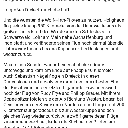
Im großen Dreieck durch die Luft
Und die wussten die Wolf-Hirth-Piloten zu nutzen. Holighaus
flog seine knapp 950 Kilometer von der Hahnweide aus als
großes Dreieck mit den Wendepunkten Schluchsee im
Schwarzwald, Lohr am Main nahe Aschaffenburg und
Ingolstadt und verlängerte seinen Flug noch einmal über die
Hahnweide hinaus bis ans Klippeneck bei Denkingen und
wieder zurück.
Maximilian Schäfer war auf einer ähnlichen Route
unterwegs und kam am Ende auf knapp 840 Kilometer.
Auch Sebastian Nägel flog ein Dreieck in diesen
Dimensionen und absolvierte damit den punktbesten Flug
der Kirchheimer in der letzten Ligarunde. Erwähnenswert
noch der Flug von Rudy Frye und Philipp Grauer. Mit ihrem
Doppelsitzer folgten sie der Alb Richtung Westen, bogen bei
Geislingen an der Steige nach Norden ab und flogen gut 200
Kilometer stur geradeaus bis zur Wasserkuppe und den
gleichen Weg wieder zurück. Alle zwölf gemeldeten Flüge
zusammengerechnet, legten die Kirchheimer Piloten am
Sonntag 7 611 Kilometer zurück.