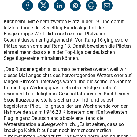
Kirchheim. Mit einem zweiten Platz in der 19. und damit
letzten Runde der Segelflug-Bundesliga hat die
Fliegergruppe Wolf Hirth noch einmal Plätze im
Gesamtklassement gutgemacht. Von Rang 16 ging es drei
Plätze nach vorne auf Rang 13. Damit beweisen die Piloten
einmal mehr, dass sie in der Top-Liga der deutschen
Segelflugvereine mithalten können.
„Das Rundenergebnis ist umso bemerkenswerter, weil wir
dieses Mal angesichts des hervorragenden Wetters eher auf
langen Strecken unterwegs waren und die schnellen Sprints
für die Liga-Wertung quasi nebenbei erfolgen haben“,
resümiert Tilo Holighaus, Geschäftsführer des Kirchheimer
Segelflugzeugherstellers Schempp-Hirth und selbst
begeisterter Pilot. Holighaus, der am Wochenende von der
Hahnweide aus mit 946,23 Kilometern den fünftweitesten
Flug in ganz Deutschland absolvierte, fand die
Wettersituation außergewöhnlich. „Es ist selten, dass so
knackige Kaltluft auf den noch immer sommerlich
aufgewärmten Boden trifft. Das waren beste Bedingungen.“