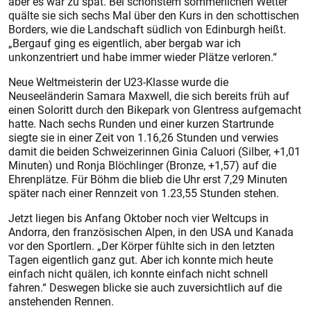
aber es war zu spät. Bei schönstem sommerlichen Wetter
quälte sie sich sechs Mal über den Kurs in den schottischen
Borders, wie die Landschaft südlich von Edinburgh heißt.
„Bergauf ging es eigentlich, aber bergab war ich
unkonzentriert und habe immer wieder Plätze verloren.“
Neue Weltmeisterin der U23-Klasse wurde die
Neuseeländerin Samara Maxwell, die sich bereits früh auf
einen Soloritt durch den Bikepark von Glentress aufgemacht
hatte. Nach sechs Runden und einer kurzen Startrunde
siegte sie in einer Zeit von 1.16,26 Stunden und verwies
damit die beiden Schweizerinnen Ginia Caluori (Silber, +1,01
Minuten) und Ronja Blöchlinger (Bronze, +1,57) auf die
Ehrenplätze. Für Böhm die blieb die Uhr erst 7,29 Minuten
später nach einer Rennzeit von 1.23,55 Stunden stehen.
Jetzt liegen bis Anfang Oktober noch vier Weltcups in
Andorra, den französischen Alpen, in den USA und Kanada
vor den Sportlern. „Der Körper fühlte sich in den letzten
Tagen eigentlich ganz gut. Aber ich konnte mich heute
einfach nicht quälen, ich konnte einfach nicht schnell
fahren.“ Deswegen blicke sie auch zuversichtlich auf die
anstehenden Rennen.