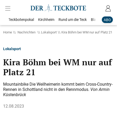
Teckbotenpokal
Kirchheim
Rund um die Teck
Blaulicht
Loka
ABO
Home
Nachrichten
Lokalsport
Kira Böhm bei WM nur auf Platz 21
Lokalsport
Kira Böhm bei WM nur auf
Platz 21
Mountainbike Die Weilheimerin kommt beim Cross-Country-
Rennen in Schottland nicht in den Rennmodus.
Von Armin
Küstenbrück
12.08.2023