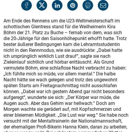
Am Ende des Rennens um die U23-Weltmeisterschaft im
schottischen Glentress stand für die Weilheimerin Kira
Böhm der 21. Platz zu Buche – fernab von dem, was sich
die 20-Jährige für den Saisonhöhepunkt erhofft hatte. Trotz
bester äußerer Bedingungen kam die Lehramtsstudentin
nicht in den Rennmodus, wie sie ausdrückte: „Dabei hatte
ich ursprünglich wirklich Lust drauf“, sagte sie nach
Zieleinlauf sichtlich und hörbar enttäuscht. Als Grund
vermutete Böhm, eine schlaflose Nacht verbracht zu haben:
„Ich fühlte mich so müde, vor allem mental.“ Die halbe
Nacht hätte sie wach gelegen und trotz des ungewohnt
späten Starts am Freitagnachmittag nicht ausschlafen
können. „Dabei war ich gestern Abend gar nicht besonders
aufgeregt“, wunderte sie sich: „Der Körper war müde, die
Augen auch. Aber das Gehirn war hellwach.“ Doch am
Morgen wachte sie gerädert auf, mit Kopfschmerzen und
einer bleiernen Müdigkeit. „Die Lust war weg.“ Sie habe noch
versucht mit der Mentaltrainerin der Nationalmannschaft,
der ehemaligen Profi-Bikerin Hanna Klein, daran zu arbeiten,