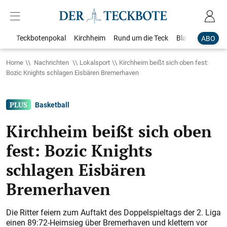
Teckbotenpokal
Kirchheim
Rund um die Teck
Blaulicht
Loka
ABO
Home
Nachrichten
Lokalsport
Kirchheim beißt sich oben fest:
Bozic Knights schlagen Eisbären Bremerhaven
Basketball
Kirchheim beißt sich oben
fest: Bozic Knights
schlagen Eisbären
Bremerhaven
Die Ritter feiern zum Auftakt des Doppelspieltags der 2. Liga
einen 89:72-Heimsieg über Bremerhaven und klettern vor