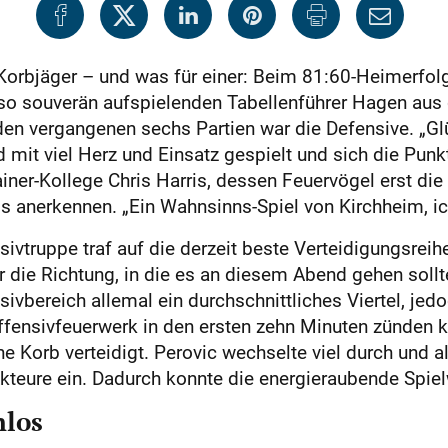
Korbjäger – und was für einer: Beim 81:60-Heimerfol
so souverän aufspielenden Tabellenführer Hagen aus d
 den vergangenen sechs Partien war die Defensive. „G
mit viel Herz und Einsatz gespielt und sich die Punkte
iner-Kollege Chris Harris, dessen Feuervögel erst die
os anerkennen. „Ein Wahnsinns-Spiel von Kirchheim, ic
sivtruppe traf auf die derzeit beste Verteidigungsrei
ür die Richtung, in die es an diesem Abend gehen soll
ivbereich allemal ein durchschnittliches Viertel, je
ffensivfeuerwerk in den ersten zehn Minuten zünden
Korb verteidigt. Perovic wechselte viel durch und all
 Akteure ein. Dadurch konnte die energieraubende Spi
nlos