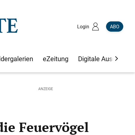
Login
ABO
ldergalerien
eZeitung
Digitale Ausgaben
die Feuervögel