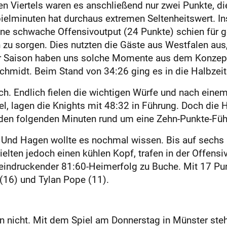
ten Viertels waren es anschließend nur zwei Punkte, d
ielminuten hat durchaus extremen Seltenheitswert. I
ene schwache Offensivoutput (24 Punkte) schien für
 zu sorgen. Dies nutzten die Gäste aus Westfalen aus,
er Saison haben uns solche Momente aus dem Konzept 
Schmidt. Beim Stand von 34:26 ging es in die Halbzei
rch. Endlich fielen die wichtigen Würfe und nach einem
el, lagen die Knights mit 48:32 in Führung. Doch die
in den folgenden Minuten rund um eine Zehn-Punkte-Fü
l. Und Hagen wollte es nochmal wissen. Bis auf sech
ielten jedoch einen kühlen Kopf, trafen in der Offen
eindruckender 81:60-Heimerfolg zu Buche. Mit 17 Pu
 (16) und Tylan Pope (11).
n nicht. Mit dem Spiel am Donnerstag in Münster steht 