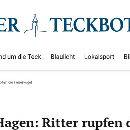
nd um die Teck
Blaulicht
Lokalsport
Bi
upfen die Feuervögel
agen: Ritter rupfen 