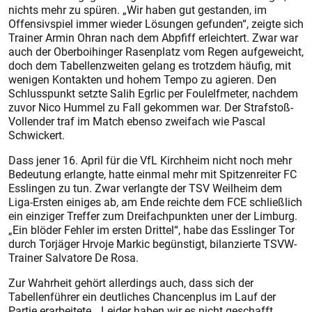
nichts mehr zu spüren. „Wir haben gut gestanden, im
Offensivspiel immer wieder Lösungen gefunden“, zeigte sich
Trainer Armin Ohran nach dem Abpfiff erleichtert. Zwar war
auch der Oberboihinger Rasenplatz vom Regen aufgeweicht,
doch dem Tabellenzweiten gelang es trotzdem häufig, mit
wenigen Kontakten und hohem Tempo zu agieren. Den
Schlusspunkt setzte Salih Egrlic per Foulelfmeter, nachdem
zuvor Nico Hummel zu Fall gekommen war. Der Strafstoß-
Vollender traf im Match ebenso zweifach wie Pascal
Schwickert.
Dass jener 16. April für die VfL Kirchheim nicht noch mehr
Bedeutung erlangte, hatte einmal mehr mit Spitzenreiter FC
Esslingen zu tun. Zwar verlangte der TSV Weilheim dem
Liga-Ersten einiges ab, am Ende reichte dem FCE schließlich
ein einziger Treffer zum Dreifachpunkten uner der Limburg.
„Ein blöder Fehler im ersten Drittel“, habe das Esslinger Tor
durch Torjäger Hrvoje Markic begünstigt, bilanzierte TSVW-
Trainer Salvatore De Rosa.
Zur Wahrheit gehört allerdings auch, dass sich der
Tabellenführer ein deutliches Chancenplus im Lauf der
Partie erarbeitete. „Leider haben wir es nicht geschafft,