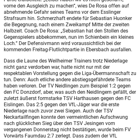
vorne den Ausgleich zu machen“, wies De Rosa offen auf
abnehmende Gefahr seines Teams vor dem Esslinger
Strafraum hin. Schmerzhaft endete für Sebastian Huonker
die Begegnung, nach einem Zweikampf Mitte der zweiten
Halbzeit. Coach De Rosa: „Sebastian hat den Stollen des
Gegenspielers abbekommen, nun im Schienbein ein kleines
Loch.“ Der Defensivmann wird voraussichtlich bei der
kommenden Freitag-Flutlichtpartie in Ebersbach ausfallen.
Dass die Laune des Weilheimer Trainers trotz Niederlage
nicht ganz verdorben war, hatte nicht nur mit der
respektablen Vorstellung gegen die Liga-Übermannschaft zu
tun. Denn: Auch etliche andere abstiegsgefährdete Teams
haben verloren. Der TV Neidlingen zum Beispiel 1:2 gegen
den FC Donzdorf, aber, was auch den Neidlingern gefällt, der
zuletzt äußerst formstarke TSV Harthausen gegen den FC
Eislingen. Das 2:5 gegen den VfL-Jäger war die erste
Niederlage nach zuvor zwei Siegen. Auch der TSV
Neckartailfingen konnte den vermeintlichen Aufschwung
nach glücklichen Sieg über den TSV Jesingen vom
vergangenen Donnerstag nicht bestätigen, wurde beim FV
Vorwärts Faurndau 2:7 zerlegt. Dass zudem der VfL