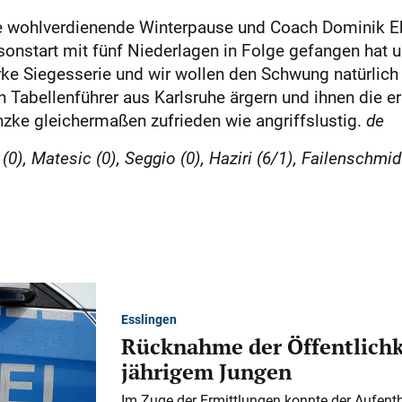
die wohlverdienende Winterpause und Coach Dominik Eb
onstart mit fünf Niederlagen in Folge gefangen hat u
arke Siegesserie und wir wollen den Schwung natürlic
Tabellenführer aus Karlsruhe ärgern und ihnen die er
zke gleichermaßen zufrieden wie angriffslustig.
de
0), Matesic (0), Seggio (0), Haziri (6/1), Failenschmid
Esslingen
Rücknahme der Öffentlichk
jährigem Jungen
Im Zuge der Ermittlungen konnte der Aufenth