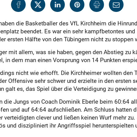
aben die Basketballer des VfL Kirchheim die Hinrund
enplatz beendet. Es war ein sehr kampfbetontes und i
er ersten Hälfte von den Tübingern nicht zu stoppen 
ger mit allem, was sie haben, gegen den Abstieg zu 
tel, in dem man einen Vorsprung von 14 Punkten erspie
llerdings nicht wie erhofft. Die Kirchheimer wollten de
 der Offensive sehr schwer und erzielte in den ersten 
n galt es, das Spiel über die Verteidigung zu gewinne
n die Jungs von Coach Dominik Eberle beim 60:64 alle
fen und auf 64:64 aufschließen. Am Schluss hatten d
er verteidigten clever und ließen keinen Wurf mehr zu.
s und diszipliniert ihr Angriffsspiel herunterspielte