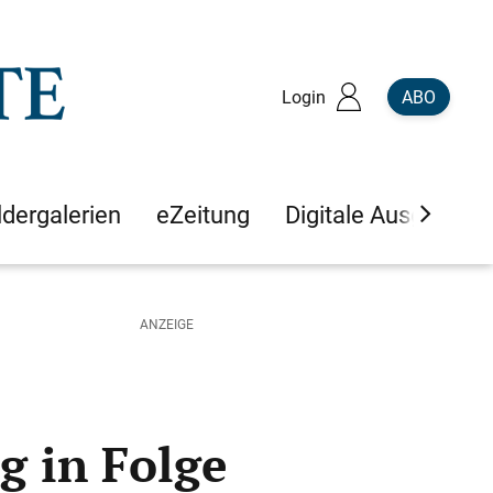
Login
ABO
ldergalerien
eZeitung
Digitale Ausgaben
g in Folge