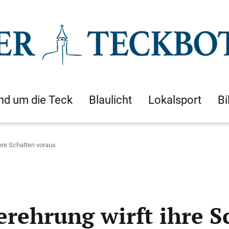
nd um die Teck
Blaulicht
Lokalsport
Bi
ihre Schatten voraus
erehrung wirft ihre S