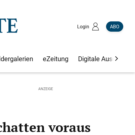
Login
ABO
ldergalerien
eZeitung
Digitale Ausgaben
chatten voraus