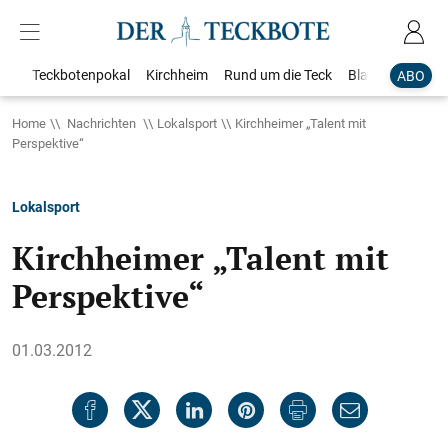
Teckbotenpokal
Kirchheim
Rund um die Teck
Blaulicht
Loka
ABO
Home
Nachrichten
Lokalsport
Kirchheimer „Talent mit
Perspektive“
Lokalsport
Kirchheimer „Talent mit
Perspektive“
01.03.2012