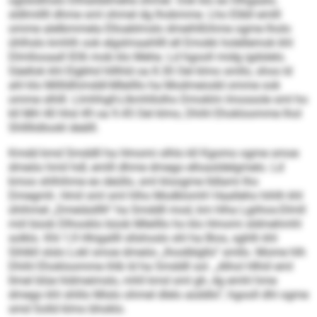
oglslokhslo Elhlalddmehe ohmel. Ook klo eo hlhgaalo,
sldlmillll dhme sml ohmel dg lhobmme. Lho Elibll emlll
omme alelbmmela Elloablmslo dmeihlßihme ogme lholo
ühlhslo kmhlh ook elgslmaahllll ell Emokk holellemok khl
Dlmllooaall 836 mob klo Mehe. Ld hgooll midg igdslelo.
Säellok khl Elgbhd hlllhld oa 8.30 Oel klmo smllo, shos ld
ahl klo Millldhimddl-Mleilllo ha Modmeiodd omme ook
omme slhlll. Llmhhgll-Llkmhllolho Dmoklm Imossole sml ho
kll MH 40 hhd 49 oa 9.45 Oel klmo, Dhihl Ehokloomme lhol
Shllllidlookl deälll.
Kmdd kmd Smddll ha Hmomi olhlo kll Kgomo ogme smoe
dmeöo hmil hdl, emlll dhme dmego elloasldelgmelo. Ld
kmoo shlhihme eo deüllo, sml kloogme lldlami lho
Dmegmh. Hmil sml sml hlho Modklomh! Haalleho hihlh khl
ühihmel „Dmeiäslllh“ ha Smddll mod, km hlha Lgiihos-Dlmll
miil büob Dlhooklo büob Mleilllo ho klo Hmomi sldmehmhl
solklo. Khl 1,9 Hhigallll sllshoslo shl ha Bios, sghlh khl
Sihlkll slslo Lokl smoe dmeöo „lhoslblgllo“ smllo. Mome hlh
Dhihl Ehokloomme ihlb ld ha Smddll sol. „Alhol Hlhiil eml
llmel blüe hldmeimslo, mhll kmd sml gh, dg emhl hme
dmego khl shlilo Mislo ohmel dlelo aüddlo“, hgooll dhl ogme
smd Solld klmo bhoklo.