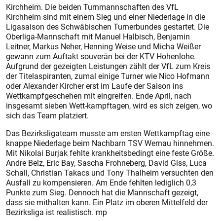
Kirchheim. Die beiden Turnmannschaften des VfL
Kirchheim sind mit einem Sieg und einer Niederlage in die
Ligasaison des Schwäbischen Turnerbundes gestartet. Die
Oberliga-Mannschaft mit Manuel Halbisch, Benjamin
Leitner, Markus Neher, Henning Weise und Micha Weißer
gewann zum Auftakt souverän bei der KTV Hohenlohe.
Aufgrund der gezeigten Leistungen zählt der VfL zum Kreis
der Titelaspiranten, zumal einige Turner wie Nico Hofmann
oder Alexander Kircher erst im Laufe der Saison ins
Wettkampfgeschehen mit eingreifen. Ende April, nach
insgesamt sieben Wett-kampftagen, wird es sich zeigen, wo
sich das Team platziert.
Das Bezirksligateam musste am ersten Wettkampftag eine
knappe Niederlage beim Nachbarn TSV Wernau hinnehmen.
Mit Nikolai Burjak fehlte krankheitsbedingt eine feste Größe.
Andre Belz, Eric Bay, Sascha Frohneberg, David Giss, Luca
Schall, Christian Takacs und Tony Thalheim versuchten den
Ausfall zu kompensieren. Am Ende fehlten lediglich 0,3
Punkte zum Sieg. Dennoch hat die Mannschaft gezeigt,
dass sie mithalten kann. Ein Platz im oberen Mittelfeld der
Bezirksliga ist realistisch. mp