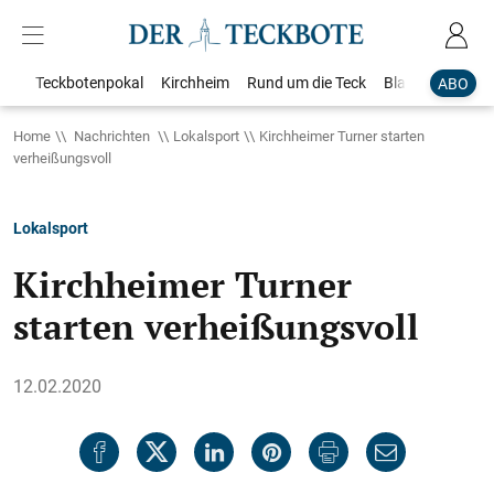
Teckbotenpokal
Kirchheim
Rund um die Teck
Blaulicht
Loka
ABO
Home
Nachrichten
Lokalsport
Kirchheimer Turner starten
verheißungsvoll
Lokalsport
Kirchheimer Turner
starten verheißungsvoll
12.02.2020