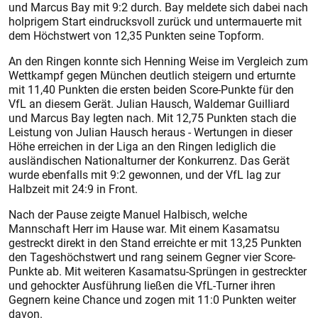
und Marcus Bay mit 9:2 durch. Bay meldete sich dabei nach
holprigem Start eindrucksvoll zurück und untermauerte mit
dem Höchstwert von 12,35 Punkten seine Topform.
An den Ringen konnte sich Henning Weise im Vergleich zum
Wettkampf gegen München deutlich steigern und erturnte
mit 11,40 Punkten die ersten beiden Score-Punkte für den
VfL an diesem Gerät. Julian Hausch, Waldemar Guilliard
und Marcus Bay legten nach. Mit 12,75 Punkten stach die
Leistung von Julian Hausch heraus - Wertungen in dieser
Höhe erreichen in der Liga an den Ringen lediglich die
ausländischen Nationalturner der Konkurrenz. Das Gerät
wurde ebenfalls mit 9:2 gewonnen, und der VfL lag zur
Halbzeit mit 24:9 in Front.
Nach der Pause zeigte Manuel Halbisch, welche
Mannschaft Herr im Hause war. Mit einem Kasamatsu
gestreckt direkt in den Stand erreichte er mit 13,25 Punkten
den Tageshöchstwert und rang seinem Gegner vier Score-
Punkte ab. Mit weiteren Kasamatsu-Sprüngen in gestreckter
und gehockter Ausführung ließen die VfL-Turner ihren
Gegnern keine Chance und zogen mit 11:0 Punkten weiter
davon.