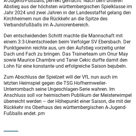
A-Jugend-Fußballs, perfekt gemacht. Nach dem bitteren
Abstieg aus der höchsten württembergischen Spielklasse im
Jahr 2024 und zwei Jahren in der Landesstaffel gelang den
Kirchheimern nun die Rückkehr an die Spitze des
Verbandsfußballs im A-Juniorenbereich.
Den entscheidenden Schritt machte die Mannschaft mit
einem 3:3-Unentschieden beim Verfolger SV Ebersbach. Der
Punktgewinn reichte aus, um den Aufstieg vorzeitig unter
Dach und Fach zu bringen. Das Trainerteam um Onur May
sowie Maurice Chambre und Taner Cekic durfte damit den
Lohn für eine konstante und erfolgreiche Saison bejubeln.
Zum Abschluss der Spielzeit will der VfL nun auch im
letzten Heimspiel gegen die TSG Hofherrnweiler-
Unterrombach seine Ungeschlagen-Serie wahren. Im
Anschluss soll vor heimischem Publikum der Meisterwimpel
überreicht werden – der Höhepunkt einer Saison, die mit der
Rückkehr ins Oberhaus des württembergischen A-Jugend-
Fußballs endet.
pm