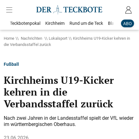
Teckbotenpokal
Kirchheim
Rund um die Teck
Blaulicht
Loka
ABO
Home
Nachrichten
Lokalsport
Kirchheims U19-Kicker kehren in
die Verbandsstaffel zurück
Fußball
Kirchheims U19-Kicker
kehren in die
Verbandsstaffel zurück
Nach zwei Jahren in der Landesstaffel spielt der VfL wieder
im württembergischen Oberhaus.
23.06.2026