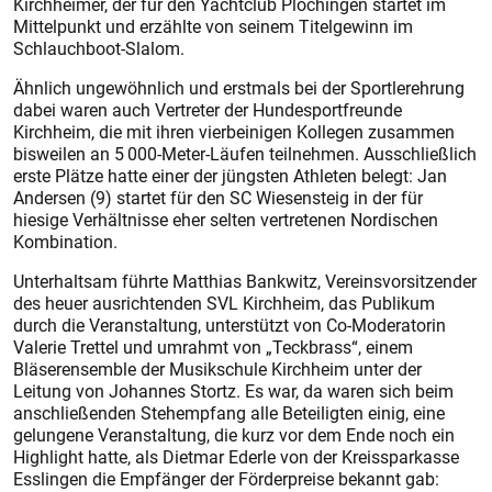
Kirchheimer, der für den Yachtclub Plochingen startet im
Mittelpunkt und erzählte von seinem Titelgewinn im
Schlauchboot-Slalom.
Ähnlich ungewöhnlich und erstmals bei der Sportlerehrung
dabei waren auch Vertreter der Hundesportfreunde
Kirchheim, die mit ihren vierbeinigen Kollegen zusammen
bisweilen an 5 000-Meter-Läufen teilnehmen. Ausschließlich
erste Plätze hatte einer der jüngsten Athleten belegt: Jan
Andersen (9) startet für den SC Wiesensteig in der für
hiesige Verhältnisse eher selten vertretenen Nordischen
Kombination.
Unterhaltsam führte Matthias Bankwitz, Vereinsvorsitzender
des heuer ausrichtenden SVL Kirchheim, das Publikum
durch die Veranstaltung, unterstützt von Co-Moderatorin
Valerie Trettel und umrahmt von „Teckbrass“, einem
Bläserensemble der Musikschule Kirchheim unter der
Leitung von Johannes Stortz. Es war, da waren sich beim
anschließenden Stehempfang alle Beteiligten einig, eine
gelungene Veranstaltung, die kurz vor dem Ende noch ein
Highlight hatte, als Dietmar Ederle von der Kreissparkasse
Esslingen die Empfänger der Förderpreise bekannt gab: