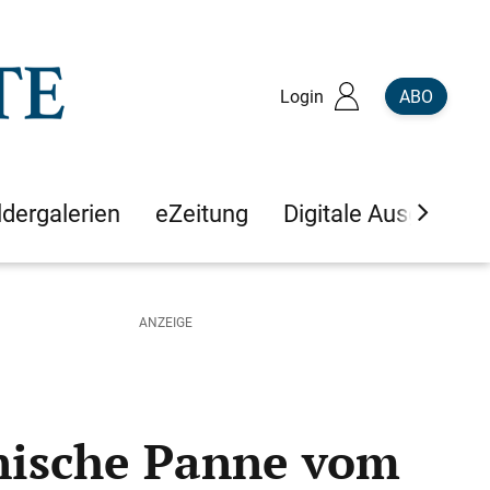
Login
ABO
ldergalerien
eZeitung
Digitale Ausgaben
hnische Panne vom