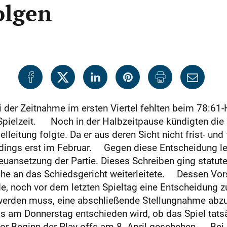
olgen
 der Zeitnahme im ersten Viertel fehlten beim 78:6
pielzeit. Noch in der Halbzeitpause kündigten die H
leitung folgte. Da er aus deren Sicht nicht frist- und 
ings erst im Februar. Gegen diese Entscheidung leg
euansetzung der Partie. Dieses Schreiben ging statu
he an das Schiedsgericht weiterleitete. Dessen Vors
, noch vor dem letzten Spieltag eine Entscheidung zu
 werden muss, eine abschließende Stellungnahme abz
s am Donnerstag entschieden wird, ob das Spiel tats
or Beginn der Play-offs am 8. April geschehen. Bei