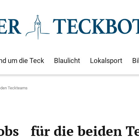
nd um die Teck
Blaulicht
Lokalsport
Bi
eiden Teckteams
jobs für die beiden 