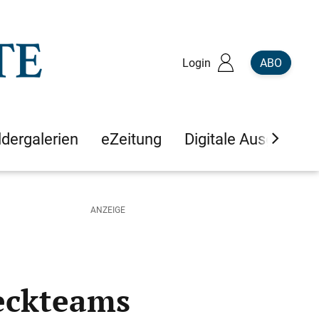
Login
ABO
ldergalerien
eZeitung
Digitale Ausgaben
Teckteams