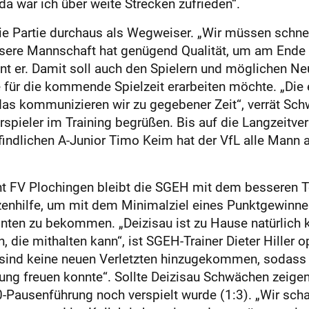
da war ich über weite Strecken zufrieden“.
die Partie durchaus als Wegweiser. „Wir müssen schne
unsere Mannschaft hat genügend Qualität, um am Ende 
tont er. Damit soll auch den Spielern und möglichen N
e für die kommende Spielzeit erarbeiten möchte. „Die
 das kommunizieren wir zu gegebener Zeit“, verrät Sc
spieler im Training begrüßen. Bis auf die Langzeitverl
findlichen A-Junior Timo Keim hat der VfL alle Mann 
t FV Plochingen bleibt die SGEH mit dem besseren To
zenhilfe, um mit dem Minimalziel eines Punktgewinnes
nten zu bekommen. „Deizisau ist zu Hause natürlich kl
ie mithalten kann“, ist SGEH-Trainer Dieter Hiller op
ind keine neuen Verletzten hinzugekommen, sodass si
ung freuen konnte“. Sollte Deizisau Schwächen zeigen,
:0-Pausenführung noch verspielt wurde (1:3). „Wir sch