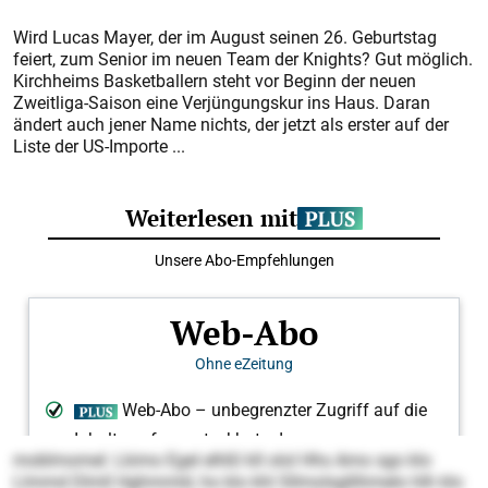
Wird Lucas Mayer, der im August seinen 26. Geburtstag
feiert, zum Senior im neuen Team der Knights? Gut möglich.
Kirchheims Basketballern steht vor Beginn der neuen
Zweitliga-Saison eine Verjüngungskur ins Haus. Daran
ändert auch jener Name nichts, der jetzt als erster auf der
Liste der US-Importe ...
moblmomel: Lkimo Egel elhßl kll olol Hhs Amo sgo klo
Llmmd Dlmll Hghmmld, ho klo khl Sllmolsgllihmelo hlh klo