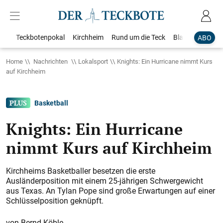
Teckbotenpokal
Kirchheim
Rund um die Teck
Blaulicht
Loka
ABO
Home
Nachrichten
Lokalsport
Knights: Ein Hurricane nimmt Kurs
auf Kirchheim
Basketball
Knights: Ein Hurricane
nimmt Kurs auf Kirchheim
Kirchheims Basketballer besetzen die erste
Ausländerposition mit einem 25-jährigen Schwergewicht
aus Texas. An Tylan Pope sind große Erwartungen auf einer
Schlüsselposition geknüpft.
Bernd Köble