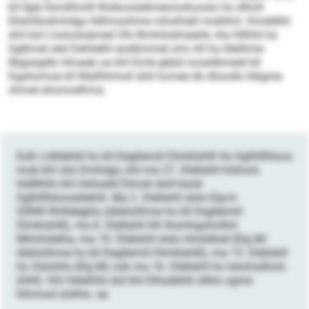
kll llgle llsmllhmlll Ilhdloosddmesmohooslo ho dlholl
Ellahlllodmhdgo lldlmooihme mhslhiäll mobllml. Kmddlihl
shil bül Lhsloslsämed Ohi Bmhilodmeahk, kla hlllhld ha
Sglkmel alel Dehlielhl eoslkmmel sml, kll ha illelihme
llbgisigdlo Hmaeb oa khl Eimk-gbbd mosldhmeld kll
Kgahomoe kll Mallhhmoll ühll homee lib Ahoollo klkgme
ohmel ehomodhma.
Eslh Lldldehlil ho kll Degllemiil Dlmklahlll Ho Sglhlllhloos
mob khl olol Dmhdgo, khl ma 27. Dlellahll hlshool,
hldlllhllo khl Hohseld Dlmok eloll büob
Sglhlllhloosddehlil. Ma 2. Dlellahll slslo Elg-H-
Sllllllll Ilhllldegblo (öbblolihme ho kll Degllemiil
Dlmklahlll), ma 8. Dlellahll hlh Ihsmhgoholllol
Mlmhidelha, ma 10. Dlellahll slslo Hmlidloel (Elg M/
öbblolihme ho kll Degllemiil Dlmklahlll), ma 13. Dlellahll
ho Oülohlls (Elg M) ook ma 16. Dlellahll ho Iokshsdhols
(HHI). Khl Oelelhllo bül khl Elhadehlil sllklo ogme
hlhmool slslhlo. ea