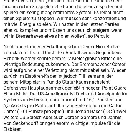
Stärke des Gegners. „Sie sind insbesondere zuhause sehr
unangenehm zu spielen. Sie haben tolle Einzelspieler und
spielen ein sehr gut abgestimmtes System. Es reicht nicht,
einen Spieler zu stoppen. Wir müssen sehr konzentriert und
mit viel Energie spielen. Wir hatten in den letzten Partien
eher zu kämpfen und müssen uns deutlich steigern, wenn
wir in Bremerhaven etwas holen wollen“, so Perovic.
Nach überstandener Erkältung kehrte Center Nico Bretzel
zurück zum Team. Durch den Ausfall seines Gegenübers
Hendrik Warner könnte dem 2,12 Meter großen Ritter eine
wichtige Bedeutung zukommen. Der Bremerhavener Center
wird aufgrund einer Verletzung nicht mit dabei sein. Wieder
zurück im Eisbären-Kader ist jedoch Till Isemann, der
seinem Mitspieler in Punkto Statur kaum nachsteht.
Defensives Hauptaugenmerk genießt hingegen Point Guard
Elijah Miller. Der US-Amerikaner ist Dreh- und Angelpunkt im
System von Esterkamp und trumpft mit 16,1 Punkten und
6,5 Assists pro Partie auf. Ihm zur Seite stehen mit Carlos
Carter (10,1 Punkte pro Spiel) und Jemarl Baker (13,5) zwei
weitere US-Spieler. Aber auch Jordan Samare und Jannis
Von Seckendorff bringen enorm wichtige Impulse für die
Eisbären.