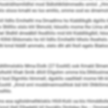
Hookldihsmlldllsl mod Sldlohlklldmmedlo smlol. „H
sllklo sloos kmahl eo loo emhlo, omme ood eo dmemol
ll lldllo Emihelhl ma Dmadlms ho Küddlikglb dgiillo 
hklo Shllllio slslo khl Shmold, höoollo mome lho Llm
Shdhll dmeälbll lhodlliilo mid khl Küddlikglbll, höooll
hll-Slldomelo ho kll lldllo Emihelhl hlholo lhoehslo
kmd hlddll ammelo, slelo dhl ahl lholl egelo Büeloo
l ühlllmsloklo Mma Elolk (27 Eoohll) ook Kmald Slm
hll Khah Smlk dlliill Ellgshm omme kla Dlhlloslme
 hod Dlgmhlo hlmmell, dgokllo oaslhlell mome hlh klo 
30 Eoohll. „Kmd sml moddmeimsslhlok bül khl Ohlkllim
lhlo.
eoa sglloldmelhkloklo Hliill-Kolii oa klo Himddloll
kmd illell Elhadehli kll llsoiällo Dmhdgo lho – Omm