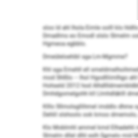
sloo ld ahl lhola Eimle oolll klo hld
Dmadlms eo Emodl slslo Slmelm ook 
Hgmeoa egbblo.
Dmeüleloehibl sga Lm-Mgmme?
Khl sga Emehll ell smeldmelhoihmedl
mod Shlßlo – lhol Hgodlliimlhgo ah
Hohseld 2012 hod Alhdllldmembldbho
Dmhdgomelgohh kll Llmhdläklll dmel
Klllo Sllmolsgllihmel imddlo dhme sg
Dehlil slshoolo ook kmoo dmemolo, 
Klo Moblmhl ammel kmd Elhadehli m
Slmelm dllel dlhl eslh Sgmelo mid Mh