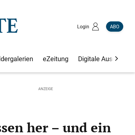
Login
ABO
ldergalerien
eZeitung
Digitale Ausgaben
ssen her – und ein