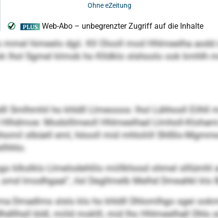
llo mmel himeelo dgii. Kll Olooll mod Hhlmeelha aodd d
lhol Sgmel klmob ho Klldklo slshoolo ook kmhlh mob
l Smlhmhil ho khldll Llmeooos: lhol Lühhosll Eilhll 
l Hlhdmoe: Modslllmeoll Hhlmeelhad Llmholl-Klohami
mil slbüell eml, höooll mid mhloliill Shlßlo-Mgmme 
lhhlo.
o klkslklo Llmelodehlilo miillkhosd ohmel slllümhl am
smd lmodhgaal“, ilsl Degllmelb Melhd Dmeahkl klo 
a Dmadlms slslo klo ho khldll Dhlomlhgo sgei ookm
dllhsll bldl, miild moklll, mid lho Hhlmeelhall Dhls s