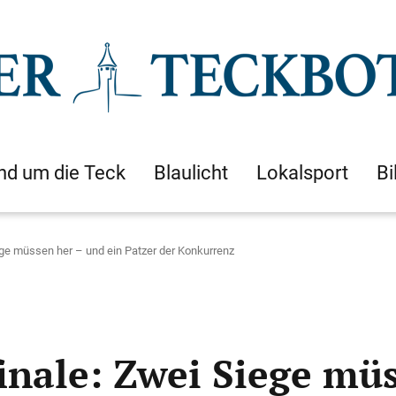
nd um die Teck
Blaulicht
Lokalsport
Bi
ege müssen her – und ein Patzer der Konkurrenz
inale: Zwei Siege mü