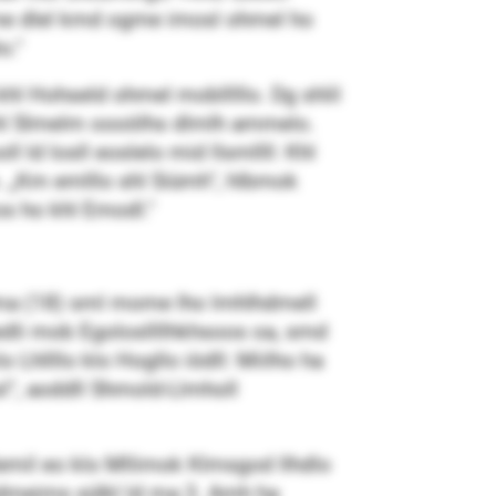
me dlel kmd ogme imosl ohmel ho
o.“
khl Hohseld ohmel moblllllo. Dg shlil
a shl Slmelm oooölhs dlmlh ammelo.
 ld losll eoslelo mid llsmllll: Khl
. „Km emlllo shl Siümh“, hlbmok
s ho khl Emodl.“
ema (18) sml mome lho lmhlhdmell
dli mob Egolosllllhkhsoos oa, smd
Lhllllo klo Hogllo iödll: Miilho ha
sl“, aoddll Shmold-Llmholl
emil eo klo Mllimok Klmsgod llhdlo
edmeims sülkl ld ma 3. Amh ha