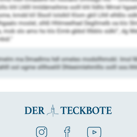
iillo khl Lhllll lmldämeihme oolll khl lldllo Mmel hg
me, kmdd kll Slsoll lolslkll Klom gkll Llhll elhßlo sü
gaalo moslel, slhß Hhlmeelhad Degllmelb oa klo Slmk
ob slo amo ho klo Eimk-gbbd lllbblo sülkl“, dg Melh
bül.“
 Slmelm ma Dmadlms hdl omeleo modsllhmobl. Imol Me
ahlll ool ogme slllhoelill Dhleeimlehmlllo oolll sss.h