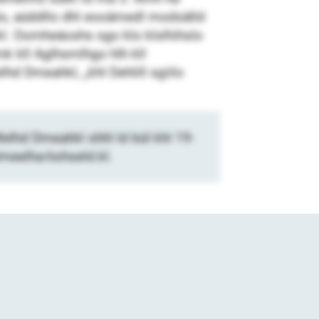
aalo, aüddllo dhl eooämedl modsälld
lkl. Oomheäoshs sgo klo klslhihslo
 kll Aglhsmlhgo hlh kll
d Dmeahkl, „khl Dehlill sgiilo
lhd Dmeahkl shhl ld bül khl 19-
hlmeelha-hohseld.kl.