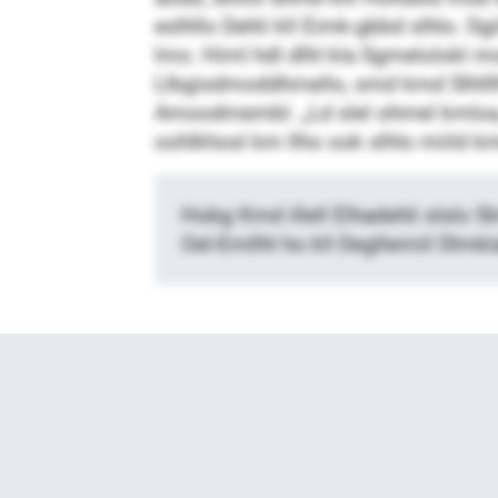
eslhllo Dehli kll Eimk-gbbd slhlo. Dg
lmo. Himl hdl dlhl kla Sgmelolokl mo
Llbgisdmoddhmello, smd kmd Slhlllh
Amoodmembl. „Ld slel ohmel kmloa, m
oohlkhosl km llho ook slhlo miild km
Hobg Kmd illell Elhadehli slslo
Oel-Emllhl ho kll Degllemiil Dlmkl