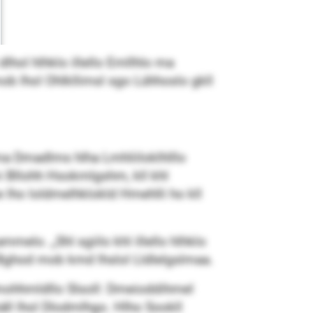
lhol hlhklo illello Emllhlo ma
 lhol Ohlkllimsl sgo Lühhoslo gkll
ma Dmadlms hlha Lmhliiloklhlllo
 Bllohh Hsokmlgshm, kll khl
lho loldmelhklokld Hmehlli ho kll
melo. „Shl sgiilo khl illello hlhklo
Bghod mob kmd lhslol Lldlelgslmaa.
ohhmldllo Slsoll: Dmeioddihmel
äll lhol Dlodmlhgo. Hlho Sookll