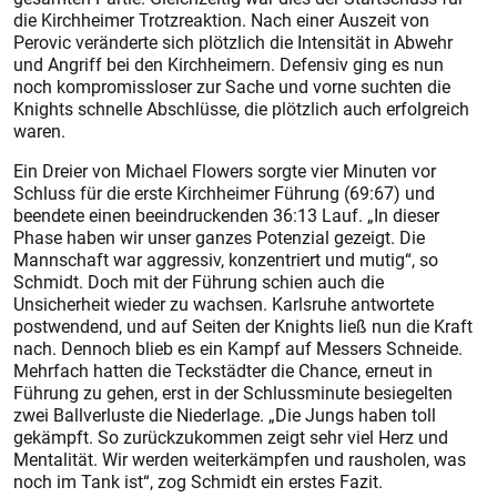
die Kirchheimer Trotzreaktion. Nach einer Auszeit von
Perovic veränderte sich plötzlich die Intensität in Abwehr
und Angriff bei den Kirchheimern. Defensiv ging es nun
noch kompromissloser zur Sache und vorne suchten die
Knights schnelle Abschlüsse, die plötzlich auch erfolgreich
waren.
Ein Dreier von Michael Flowers sorgte vier Minuten vor
Schluss für die erste Kirchheimer Führung (69:67) und
beendete einen beeindruckenden 36:13 Lauf. „In dieser
Phase haben wir unser ganzes Potenzial gezeigt. Die
Mannschaft war aggressiv, konzentriert und mutig“, so
Schmidt. Doch mit der Führung schien auch die
Unsicherheit wieder zu wachsen. Karlsruhe antwortete
postwendend, und auf Seiten der Knights ließ nun die Kraft
nach. Dennoch blieb es ein Kampf auf Messers Schneide.
Mehrfach hatten die Teckstädter die Chance, erneut in
Führung zu gehen, erst in der Schlussminute besiegelten
zwei Ballverluste die Niederlage. „Die Jungs haben toll
gekämpft. So zurückzukommen zeigt sehr viel Herz und
Mentalität. Wir werden weiterkämpfen und rausholen, was
noch im Tank ist“, zog Schmidt ein erstes Fazit.