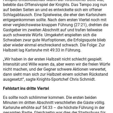
belebte das Offensivspiel der Knights. Das Tempo zog nun
auf beiden Seiten an und es entwickelte sich ein offener
Schlagabtausch. Eine Spielweise, die eher den Karlsruhern
entgegenkommen sollte. Nach dem ersten Viertel noch mit
einer vergleichsweise knappen Führung (27:21), drehten die
Gastgeber im zweiten Abschnitt auf und trafen teilweise
auch schwerste Würfe. Umgekehrt erspielten sich die
Schwaben zwar gute Wurfoptionen, die Erfolgsquote blieb
aber wieder einmal erschreckend schwach. Die Folge: Zur
Halbzeit lag Karlsruhe mit 49:33 in Führung.
„Wir haben in der ersten Halbzeit nicht schlecht gespielt.
Intensität und Wille waren da, aber wenn wir die freien Würfe
nicht machen, und der Gegner schwere Aktionen verwertet,
dann sieht man sich zur Halbzeit einem solchen Rückstand
ausgesetzt“, sagte Knights-Sportchef Chris Schmidt.
Fehlstart ins dritte Viertel
Es sollte noch schlimmer kommen. Die ersten beiden
Minuten im dritten Abschnitt verschliefen die Gäste völlig.
Karlsruhe erhöhte auf 54:33 – die höchste Führung in der
gesamten Partie. Gleichzeitig war dies der Startschuss für