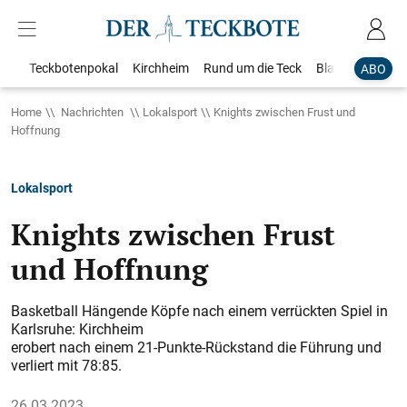
Teckbotenpokal
Kirchheim
Rund um die Teck
Blaulicht
Loka
ABO
Home
Nachrichten
Lokalsport
Knights zwischen Frust und
Hoffnung
Lokalsport
Knights zwischen Frust
und Hoffnung
Basketball Hängende Köpfe nach einem verrückten Spiel in
Karlsruhe: Kirchheim
erobert nach einem 21-Punkte-Rückstand die Führung und
verliert mit 78:85.
26.03.2023