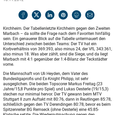
Kirchheim. Der Tabellenletzte Kirchheim gegen den Zweiten
Marbach – da sollte die Frage nach dem Favoriten hinfällig
sein. Ein genauerer Blick auf die Tabelle untermauert den
Unterschied zwischen beiden Teams: Der TV hat ein
Korbverhältnis von 369:393, also minus 24, der VfL 343:361,
also minus 18. Was aber zählt, sind die Siege, und da liegt
Marbach mit 4:1 gegenüber der 1:4-Bilanz der Teckstädter
vorne.
Die Mannschaft von Uli Heyden, dem Vater des
Bundesligaprofis und Ex-Knight Philipp, ist sehr
ausgeglichen. Die beiden Topscorer Markus Freitag (23
Jahre/15,8 Punkte pro Spiel) und Lukas Oesterle (19/15,3)
stechen nur minimal hervor. Der TV gewann beim MTV
Stuttgart II zum Auftakt mit 80:76, dann in Reutlingen 85:78,
schließlich gegen den TV Derendingen 80:78, bevor es beim
Spitzenreiter BG Remseck (ohne Oesterle) eine 45:85-
Klatsche setzte. Die Wiedergutmachung gegen den