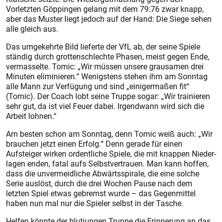
Vorletzten Göppingen gelang mit dem 79:76 zwar knapp,
aber das Muster liegt jedoch auf der Hand: Die Siege sehen
alle gleich aus.
Das umgekehrte Bild lieferte der VfL ab, der seine Spiele
ständig durch grottenschlechte Phasen, meist ge­gen Ende,
vermasselte. Tomic: „Wir müssen unsere grausamen drei
Minuten eliminieren.“ Wenigstens stehen ihm am Sonntag
alle Mann zur Verfügung und sind „einigermaßen fit“
(Tomic). Der Coach lobt seine Truppe sogar: „Wir trainieren
sehr gut, da ist viel Feuer dabei. Irgendwann wird sich die
Arbeit lohnen.“
Am besten schon am Sonntag, denn Tomic weiß auch: „Wir
brauchen jetzt einen Erfolg.“ Denn gerade für einen
Aufsteiger wirken ordentliche Spiele, die mit knappen Nieder-
lagen enden, fatal aufs Selbstvertrauen. Man kann hoffen,
dass die unvermeidliche Abwärtsspirale, die eine solche
Serie auslöst, durch die drei Wochen Pause nach dem
letzten Spiel etwas gebremst wurde – das Gegenmittel
haben nun mal nur die Spieler selbst in der Tasche.
Helfen könnte der blutjungen Truppe die Erinnerung an das