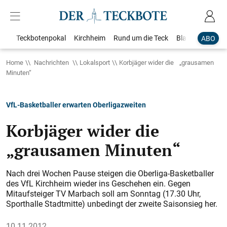
Teckbotenpokal
Kirchheim
Rund um die Teck
Blaulicht
Loka
ABO
Home
Nachrichten
Lokalsport
Korbjäger wider die „grausamen
Minuten“
VfL-Basketballer erwarten Oberligazweiten
Korbjäger wider die
„grausamen Minuten“
Nach drei Wochen Pause steigen die Oberliga-Basketballer
des VfL Kirchheim wieder ins Geschehen ein. Gegen
Mitaufsteiger TV Marbach soll am Sonntag (17.30 Uhr,
Sporthalle Stadtmitte) unbedingt der zweite Saisonsieg her.
10.11.2012