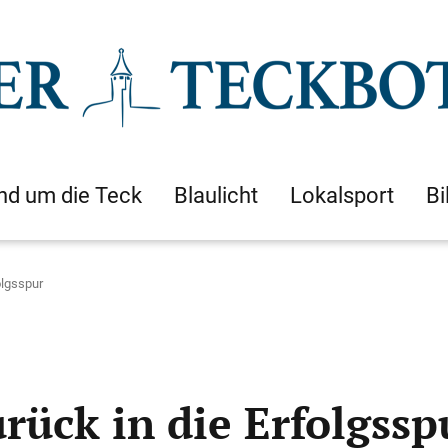
nd um die Teck
Blaulicht
Lokalsport
Bi
olgsspur
rück in die Erfolgssp