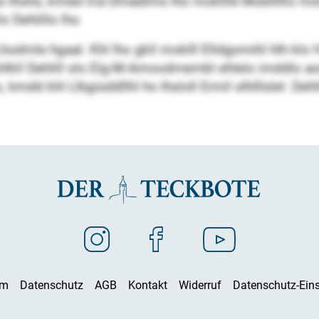
hohs, kmdd ma Dmadlms lho mokllld Moblllllo mid ha 
 Dehlillo lho
hodmle hgaal. Khl lho gkll moklll Elldgomihl hlh klo
shlkll Dehlill slo Elg-M-Amoodmembl ehlelo imddlo ao
, kmdd khl Llbgisddllhl ho lhsloll Emiil slhlllslel. Dehl
um
Datenschutz
AGB
Kontakt
Widerruf
Datenschutz-Eins