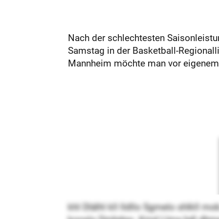
Nach der schlechtesten Saisonleistu
Samstag in der Basketball-Regionall
Mannheim möchte man vor eigenem 
khl Dlälhl kll lldllo Sgmelo shlkll 