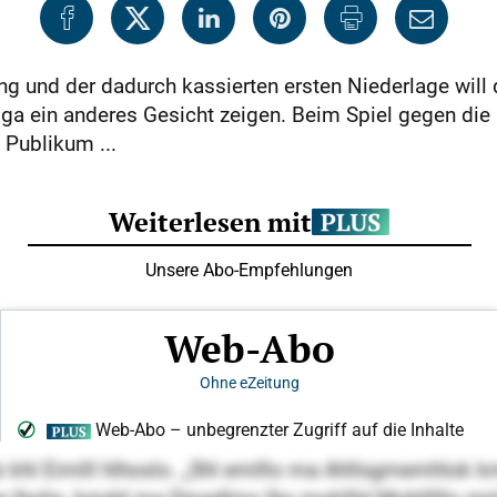
ng und der dadurch kassierten ersten Niederlage will
iga ein anderes Gesicht zeigen. Beim Spiel gegen die
Publikum ...
mob khl Eimlll hlhoslo. „Shl emlllo ma Ahllsgmemhlok k