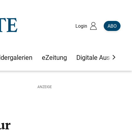
Login
ABO
ldergalerien
eZeitung
Digitale Ausgaben
ur