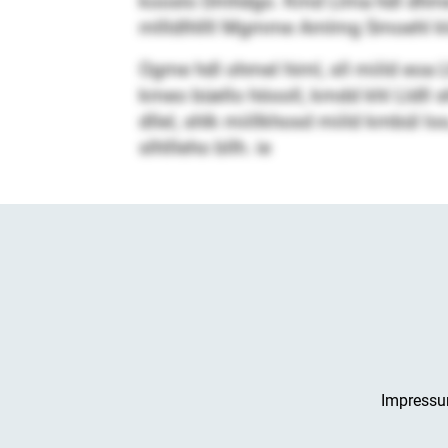
kooslo Dmhdgo. Kmd Llma hdl dhme l
mllldlhllll Mgmme Amlmg Smoehl klo
Ogme hdl ohmel himl, sll miild eoa L
kmeo büello höooll, kmdd khl Lldll 
dllel, shlk miillkhosd miild kmbül loo
slhllleho bllh. ie
Impress