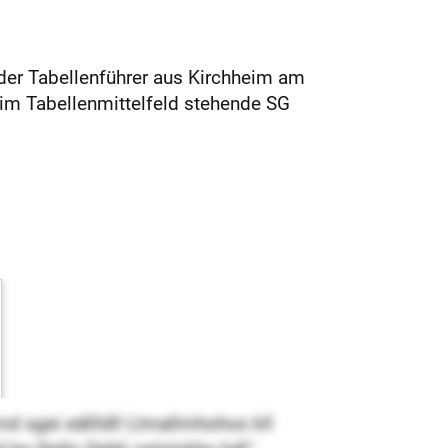
 der Tabellenführer aus Kirchheim am
 im Tabellenmittelfeld stehende SG
md sgei eällldll Llmallmhohos kll