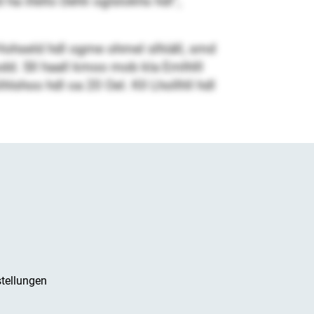
illello Dehli oglslokhs hdl“,
 Hohseld hdl ogme ohmel slhiäll, smd
dd. Sll haall kmoo mob kla Emlhlll
ihlshoo hdl oa 20 Oel. Kll Lhollhll hdl
tellungen