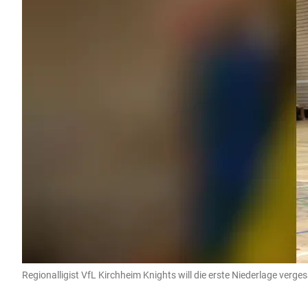
Regionalligist VfL Kirchheim Knights will die erste Niederlage ver