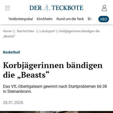
Teckbotenpokal
Kirchheim
Rund um die Teck
Blaulicht
Loka
ABO
Home
Nachrichten
Lokalsport
Korbjägerinnen bändigen die
„Beasts“
Basketball
Korbjägerinnen bändigen
die „Beasts“
Das VfL-Oberligateam gewinnt nach Startproblemen 66:38
in Steinenbronn.
26.01.2026