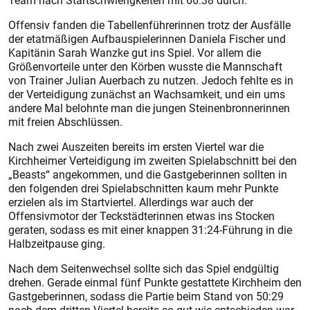
Team nach Startschwierigkeiten mit 66:38 durch.
Offensiv fanden die Tabellenführerinnen trotz der Ausfälle
der etatmäßigen Aufbauspielerinnen Daniela Fischer und
Kapitänin Sarah Wanzke gut ins Spiel. Vor allem die
Größenvorteile unter den Körben wusste die Mannschaft
von Trainer Julian Auerbach zu nutzen. Jedoch fehlte es in
der Verteidigung zunächst an Wachsamkeit, und ein ums
andere Mal belohnte man die jungen Steinenbronnerinnen
mit freien Abschlüssen.
Nach zwei Auszeiten bereits im ersten Viertel war die
Kirchheimer Verteidigung im zweiten Spielabschnitt bei den
„Beasts“ angekommen, und die Gastgeberinnen sollten in
den folgenden drei Spielabschnitten kaum mehr Punkte
erzielen als im Startviertel. Allerdings war auch der
Offensivmotor der Teckstädterinnen etwas ins Stocken
geraten, sodass es mit einer knappen 31:24-Führung in die
Halbzeitpause ging.
Nach dem Seitenwechsel sollte sich das Spiel endgültig
drehen. Gerade einmal fünf Punkte gestattete Kirchheim den
Gastgeberinnen, sodass die Partie beim Stand von 50:29