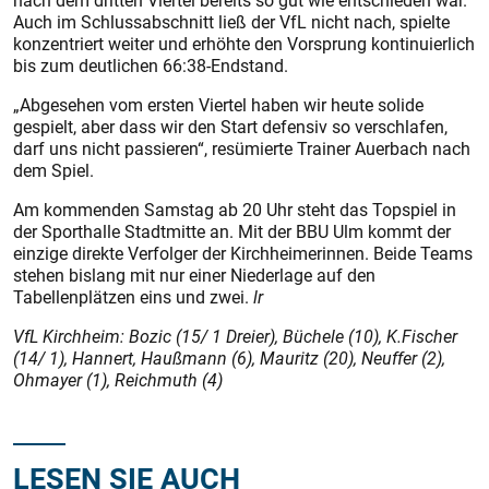
nach dem dritten Viertel bereits so gut wie entschieden war.
Auch im Schlussabschnitt ließ der VfL nicht nach, spielte
konzentriert weiter und erhöhte den Vorsprung kontinuierlich
bis zum deutlichen 66:38-Endstand.
„Abgesehen vom ersten Viertel haben wir heute solide
gespielt, aber dass wir den Start defensiv so verschlafen,
darf uns nicht passieren“, resümierte Trainer Auerbach nach
dem Spiel.
Am kommenden Samstag ab 20 Uhr steht das Topspiel in
der Sporthalle Stadtmitte an. Mit der BBU Ulm kommt der
einzige direkte Verfolger der Kirchheimerinnen. Beide Teams
stehen bislang mit nur einer Niederlage auf den
Tabellenplätzen eins und zwei.
lr
VfL Kirchheim: Bozic (15/ 1 Dreier), Büchele (10), K.Fischer
(14/ 1), Hannert, Haußmann (6), Mauritz (20), Neuffer (2),
Ohmayer (1), Reichmuth (4)
LESEN SIE AUCH