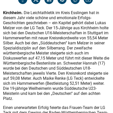
Kirchheim.
Die Leichtathletik im Kreis Esslingen hat in
diesem Jahr viele schöne und emotionale Erfolgs-
Geschichten geschrieben – ein Kapitel gehört dabei Lukas
Melzer von der LG Teck. Der 15-Jährige aus Kirchheim holte
sich bei den Deutschen U16-Meisterschaften in Stuttgart im
Hammerwerfen mit neuer Kreisrekordweite von 55,54 Meter
Silber. Auch bei den „Süddeutschen“ kam Melzer in seiner
Spezialdisziplin auf den Silberrang. Der zweifache
württembergische Meister steigerte sich auch im
Diskuswerfen auf 47,15 Meter und führt mit dieser Weite die
Württembergische Bestenliste an. Schwester Hannah (17)
wurde bei den Deutschen und Süddeutschen U18-
Meisterschaften jeweils Vierte. Den Kreisrekord steigerte sie
auf 59,08 Meter. Auch Maike Renke (LG Teck) entwickelte
sich im Hammerwerfen (Bestleistung 52,51 Meter) weiter.
Die 19-jährige Weilheimerin wurde Süddeutsche U23-
Meisterin und kam bei den „Deutschen“ auf den achten
Platz.
Einen unerwarteten Erfolg feierte das Frauen-Team der LG
Teck mit dem Gewinn der Baden-Württembergischen Team-