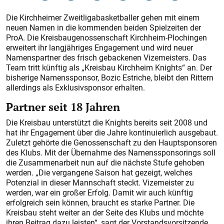
Die Kirchheimer Zweitligabasketballer gehen mit einem
neuen Namen in die kommenden beiden Spielzeiten der
ProA. Die Kreisbaugenossenschaft Kirchheim-Plochingen
erweitert ihr langjähriges Engagement und wird neuer
Namenspartner des frisch gebackenen Vizemeisters. Das
Team tritt künftig als „Kreisbau Kirchheim Knights“ an. Der
bisherige Namenssponsor, Bozic Estriche, bleibt den Rittern
allerdings als Exklusivsponsor erhalten.
Partner seit 18 Jahren
Die Kreisbau unterstützt die Knights bereits seit 2008 und
hat ihr Engagement über die Jahre kontinuierlich ausgebaut.
Zuletzt gehörte die Genossenschaft zu den Hauptsponsoren
des Klubs. Mit der Übernahme des Namenssponsorings soll
die Zusammenarbeit nun auf die nächste Stufe gehoben
werden. „Die vergangene Saison hat gezeigt, welches
Potenzial in dieser Mannschaft steckt. Vizemeister zu
werden, war ein großer Erfolg. Damit wir auch künftig
erfolgreich sein können, braucht es starke Partner. Die
Kreisbau steht weiter an der Seite des Klubs und möchte
ihren Beitrag dazu leisten“, sagt der Vorstandsvorsitzende