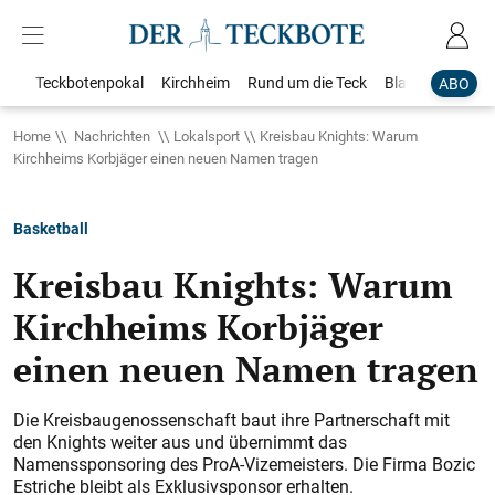
Teckbotenpokal
Kirchheim
Rund um die Teck
Blaulicht
Loka
ABO
Home
Nachrichten
Lokalsport
Kreisbau Knights: Warum
Kirchheims Korbjäger einen neuen Namen tragen
Basketball
Kreisbau Knights: Warum
Kirchheims Korbjäger
einen neuen Namen tragen
Die Kreisbaugenossenschaft baut ihre Partnerschaft mit
den Knights weiter aus und übernimmt das
Namenssponsoring des ProA-Vizemeisters. Die Firma Bozic
Estriche bleibt als Exklusivsponsor erhalten.