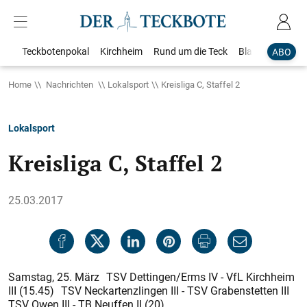
Teckbotenpokal
Kirchheim
Rund um die Teck
Blaulicht
Loka
ABO
Home
Nachrichten
Lokalsport
Kreisliga C, Staffel 2
Lokalsport
Kreisliga C, Staffel 2
25.03.2017
Samstag, 25. März TSV Dettingen/Erms IV - VfL Kirchheim
III (15.45) TSV Neckartenzlingen III - TSV Grabenstetten III
TSV Owen III - TB Neuffen II (20)