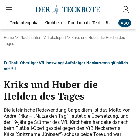
Teckbotenpokal
Kirchheim
Rund um die Teck
Blaulicht
Loka
ABO
Home
Nachrichten
Lokalsport
Kriks und Huber die Helden des
Tages
Fußball-Oberliga: VfL bezwingt Aufsteiger Neckarrems glücklich
mit 2:1
Kriks und Huber die
Helden des Tages
Die lateinische Redewendung Carpe diem ist das Motto von
André Kriks – „Nutze den Tag“, lautet die Übersetzung, und
der 19-jährige Stürmer des VfL Kirchheim handelte danach
beim Fußball-Oberligaspiel gegen den VfB Neckarrems.
Kriks (Spitzname „Knipser“) schoss beide Tore und war