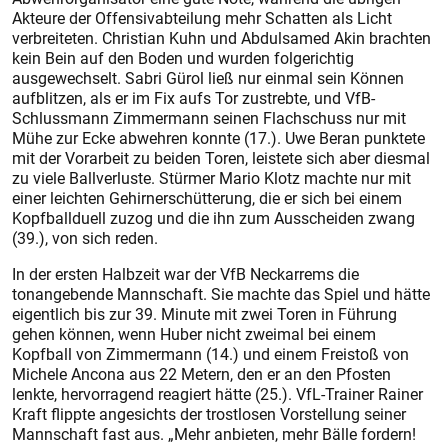
Akteure der Offensivabteilung mehr Schatten als Licht
verbreiteten. Chris­tian Kuhn und Abdulsamed Akin brachten
kein Bein auf den Boden und wurden folgerichtig
ausgewechselt. Sabri Gürol ließ nur einmal sein Können
aufblitzen, als er im Fix aufs Tor zustrebte, und VfB-
Schlussmann Zimmermann seinen Flachschuss nur mit
Mühe zur Ecke abwehren konnte (17.). Uwe Beran punktete
mit der Vorarbeit zu beiden Toren, leistete sich aber diesmal
zu viele Ballverluste. Stürmer Mario Klotz machte nur mit
einer leichten Gehirnerschütterung, die er sich bei einem
Kopfballduell zuzog und die ihn zum Ausscheiden zwang
(39.), von sich reden.
In der ersten Halbzeit war der VfB Neckarrems die
tonangebende Mannschaft. Sie machte das Spiel und hätte
eigentlich bis zur 39. Minute mit zwei Toren in Führung
gehen können, wenn Huber nicht zweimal bei einem
Kopfball von Zimmermann (14.) und einem Freistoß von
Michele Ancona aus 22 Metern, den er an den Pfosten
lenkte, hervorragend reagiert hätte (25.). VfL-Trainer Rainer
Kraft flippte angesichts der trostlosen Vorstellung seiner
Mannschaft fast aus. „Mehr anbieten, mehr Bälle fordern!