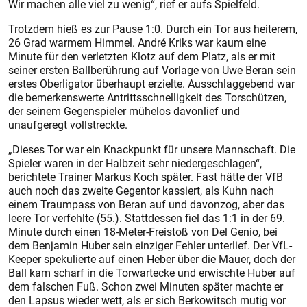
Wir machen alle viel zu wenig“, rief er aufs Spielfeld.
Trotzdem hieß es zur Pause 1:0. Durch ein Tor aus heiterem,
26 Grad warmem Himmel. André Kriks war kaum eine
Minute für den verletzten Klotz auf dem Platz, als er mit
seiner ersten Ballberührung auf Vorlage von Uwe Beran sein
erstes Oberligator überhaupt erzielte. Ausschlaggebend war
die bemerkenswerte Antrittsschnelligkeit des Torschützen,
der seinem Gegenspieler mühelos davonlief und
unaufgeregt vollstreckte.
„Dieses Tor war ein Knackpunkt für unsere Mannschaft. Die
Spieler waren in der Halbzeit sehr niedergeschlagen“,
berichtete Trainer Markus Koch später. Fast hätte der VfB
auch noch das zweite Gegentor kassiert, als Kuhn nach
einem Traumpass von Beran auf und davonzog, aber das
leere Tor verfehlte (55.). Stattdessen fiel das 1:1 in der 69.
Minute durch einen 18-Meter-Freistoß von Del Genio, bei
dem Benjamin Huber sein einziger Fehler unterlief. Der VfL-
Keeper spekulierte auf einen Heber über die Mauer, doch der
Ball kam scharf in die Torwartecke und erwischte Huber auf
dem falschen Fuß. Schon zwei Minuten später machte er
den Lapsus wieder wett, als er sich Berkowitsch mutig vor