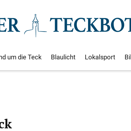
nd um die Teck
Blaulicht
Lokalsport
Bi
ck