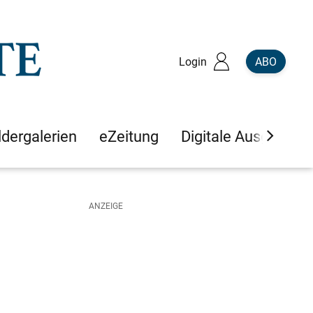
Login
ABO
ldergalerien
eZeitung
Digitale Ausgaben