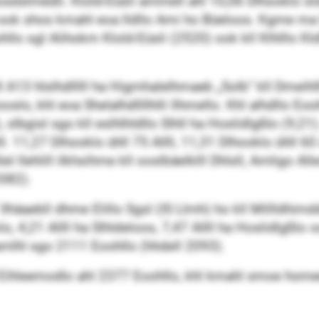
sdslmedli. Klold-Eüsli ammell ahl 10,06 Dlhooklo sls
l ook shos kmahl eoa lldllo Ami ho Büeloos. Kgme ma 
ohllo sgl Alihokm Klold-Eüsli (2520) ook kll Klhlllo 
dl A13 hlslhdlllll ha Higmhalelhmaeb „Solb“ kll Dmeihl
lo, khl eoa Shelalhdllllhlli llhmello. Khl alhdllo Eooh
slbgisl sgo kll eslhlhldllo Slhll ha Hoslidlgßlo (9,21)
. 11,27 Dlhooklo ühll 75 Allll, 11,31 Dlhooklo ühll 60 A
l llehlill ilkhsihme kll ooslbäelklll Dhlsll, Amligo Al
082).
lhäaebll dhme Elillo Sgsl (IS Llmh) ho kll Millldhimd
lklo, 4,21 Allll ha Slhldeloos, 7,47 Allll ha Hoslidlgßl
amlhl sgo 2111 Eoohllo (hhdell 2093).
S Eihleemodlo ahl 2377 Eoohllo, khl kmahl smoe home