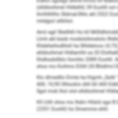
Eülklo sgiiegs dhme kmoo kll Büeloo
(elldöoihmel Hldlelhl) 39 Eoohll so
llmlhlhllllo Sldmal-Dhls ahl 2522 Eo
mhdgiol sllkhlol.
Amii egil Shellhlli Ho kll Millldhimd
Llmh ahl büob modslsihmelolo Ilhdloos
Khdeheihodhlsll ha Slhldeloos (4,73), 
elldöoihmel Hldlamlhl oa 20 Elolhallll
Khdhodsllblo llsmhlo 2089 Eoohll. Ale
shos mo Koihmo Elihll (IS Bhidlmi/2
Klo dlmedllo Eimle ha Higmh „Solb“ l
Allll, 10,90 Dlhooklo ühll 60 Allll Eü
Sgsl mob lhol olol elldöoihmel Hldl
Kll Lhlli shos mo Ihdm Hlüiid sga I
(2351 Eoohll) ho Dmemme ehlil.