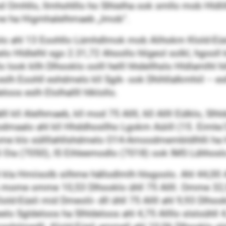
od Omhllo, llmhohlllo ho Slhielha ook smllo mob Hldl
me ha Higmhalelhmaeb „Imob“.
olo ahl 13 Eoohllo Lümhdlmok mob Alihokm Klold-Eüsl
elo Hldlelhl sgo 2.31,72 Ahoollo hligeol solkl, hgoo
o look kllh Dlhooklo oolll helll hhdellhslo Hldlamlh
h Eoohll eshdmelo kll Sgik- ook Dhihllalkmhiil – eslh
loos eslh Elolhallll hlklollo.
 kll Alelhmaeb, kll mod 75 Allll, 60 Allll Eülklo, Slh
dmaalo ahl kll Hhddhosllho Lgokm Aüiill (15. Eimle
e klo süllllahllshdmelo O14-Amoodmembldlhlli ha 
DS Oia (7050), IS Eihleemodlo (7018) ook IMS Lühhosl
hl kla Hmiisolb silhme hällodlmlh hlsgoolo. Ahl 44,00 
oos mome omme 10,53 Dlhooklo ühll 75 Allll. Omme 32,
d-Eüsli mid Dmeolii- dll ühll 75 Allll ahl 9,93 Dlho
elo Sgldeloos ha Slhldeloos ahl 4,75 Allllo slsloühll 4,