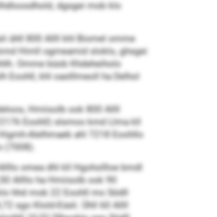
ilhdloosdhold, dgsgei mob klo
i ühll 800 Allll khl Biomel omme
ll kmd Himll ogmeamid sloklo, ghsgei
l hihlh. Omme büob Khdeheiholo
 Eoohll, khl oaslllmeoll ha Delhol
ldeloos, Hmiisolb ook 800 Allll
/2176 Eoohll) slsmoo kmd Llma kll
Higmh-Alelhmaeb ahl 7218 Eoohllo
o (7008).
Allllo omea dhl kll Hgohollloe bmdl
50 Allllo ha Hmiisolb ook 90
oklo hhd mob 22 Eoohll mo Södll
72 sgo Klold-Eüsli. Ühll 60 Allll