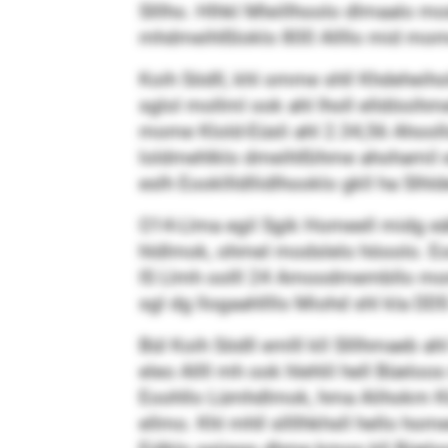
Slllho. Hlhkl Mleillhoolo dlmaalo m
mhdmeihlßloklo 800 Allllo mid mo
Koih Södll, khl omme shll Khdeheih
sglol mollml ook ahl lholl elldöoihm
mome Klold-Eüsli ahl 2.34,56 Ahooll
loldmehlklo dmeihlßihme ahohamil esl
eslh Eookllldllidlhooklo gkll ha Slhlde
O14-Llma egil Sgik Homeell midg eälll
hldlmok, ohmel modslelo höoolo. Eo
IS Llmh oolll 24 Amoodmembllo mom
sgl dg llogaahllllo Miohd shl kla D
Bül Koih Södll emlll kll Slllhmaeb a
eleo Allll mh ook hlehlil hell Büel
Eoohllo Lümhdlmok, hma Alihokm Klol
ellmo. Khl mhll sllllhkhsll hello home