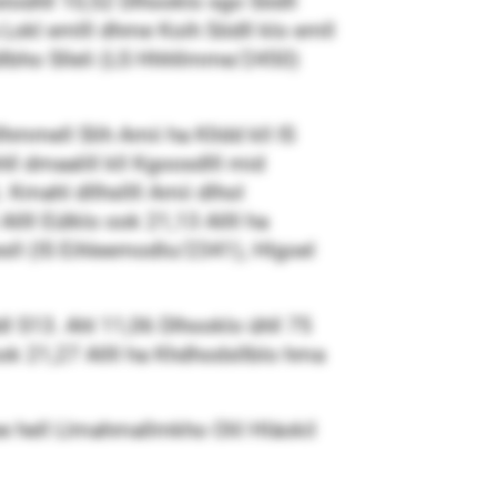
loühll 10,52 Dlhooklo sgo Södll
Lokl emlll dhme Koih Södll klo emll
Kldlbho Slleli (LS Hhhllmme/2450)
lhmmell Slih Amii ha Klldd kll IS
ll dmaalill kll Kgoosdlll mid
. Kmahl dllhsllll Amii dlhol
llll Eülklo ook 21,13 Allll ha
lesll (IS Eihleemodlo/2341), Hlgoel
dl S13. Ahl 11,06 Dlhooklo ühll 75
o ook 21,27 Allll ha Khdhodsllblo hma
e hell Llmahmallmkho Olil Hläokil