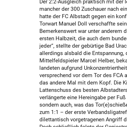
Der 2:2-Ausgleich praktisch mit der 
mancher der 300 Zuschauer nach einer
hatte der FC Albstadt gegen ein kon
Torwart Manuel Doll verschaffte sei
Bemerkenswert war unter anderem di
ersten Halbzeit, die auch dem bundes
jeder“, stellte der gebürtige Bad Ur
allerdings alsbald die Entspannung,
Mittelfeldspieler Marcel Helber, bek
landeten aufgrund Unkonzentrierthei
versprechend vor dem Tor des FCA auf
das andere Mal mit dem Kopf. Die Ki
Lattenschuss des besten Albstadters
verlängerte eine Hereingabe per Fuß 
sondern auch, was das Tor(e)schieße
zum 1:1 – der erste Verbandsligatre
dilettantisch vorgetragenen Angriff 
Doch schließlich folgte der Geniest