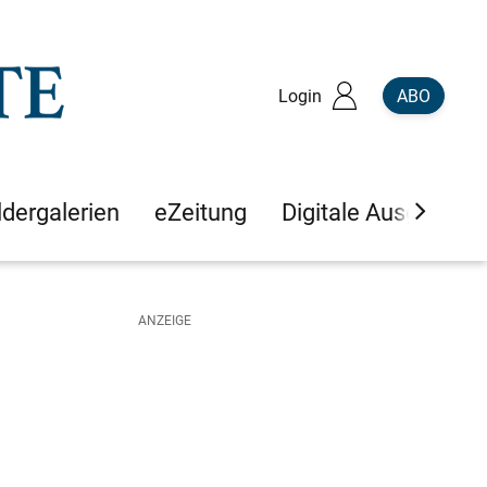
Login
ABO
ldergalerien
eZeitung
Digitale Ausgaben