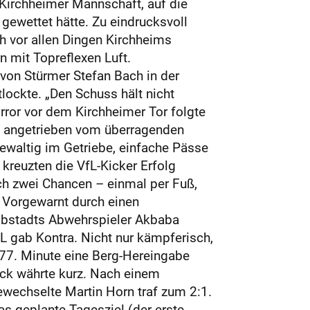
e Kirchheimer Mannschaft, auf die
gewettet hätte. Zu eindrucksvoll
h vor allen Dingen Kirchheims
 mit Topreflexen Luft.
von Stürmer Stefan Bach in der
lockte. „Den Schuss hält nicht
rror vor dem Kirchheimer Tor folgte
r, angetrieben vom überragenden
gewaltig im Getriebe, einfache Pässe
kreuzten die VfL-Kicker Erfolg
ich zwei Chancen – einmal per Fuß,
. Vorgewarnt durch einen
Albstadts Abwehrspieler Akbaba
fL gab Kontra. Nicht nur kämpferisch,
 77. Minute eine Berg-Hereingabe
ück währte kurz. Nach einem
gewechselte Martin Horn traf zum 2:1.
s geplante Tagesziel (der erste