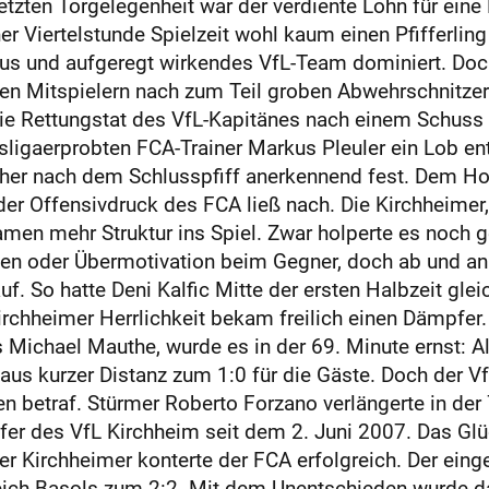
letzten Torgelegenheit war der verdiente Lohn für ein
 Viertelstunde Spielzeit wohl kaum einen Pfifferling 
fus und aufgeregt wirkendes VfL-Team dominiert. Doc
nen Mitspielern nach zum Teil groben Abwehrschnitzern
e Rettungstat des VfL-Kapitänes nach einem Schuss 
ligaerprobten FCA-Trainer Markus Pleuler ein Lob ent
acher nach dem Schlusspfiff anerkennend fest. Dem Ho
 der Offensivdruck des FCA ließ nach. Die Kirchheime
amen mehr Struktur ins Spiel. Zwar holperte es noch 
ten oder Übermotivation beim Gegner, doch ab und an 
. So hatte Deni Kalfic Mitte der ersten Halbzeit gle
rchheimer Herrlichkeit bekam freilich einen Dämpfer
 Michael Mauthe, wurde es in der 69. Minute ernst: 
aus kurzer Distanz zum 1:0 für die Gäste. Doch der V
n betraf. Stürmer Roberto Forzano verlängerte in der
ffer des VfL Kirchheim seit dem 2. Juni 2007. Das Gl
der Kirchheimer konterte der FCA erfolgreich. Der ein
reich Basols zum 2:2. Mit dem Unentschieden wurde da