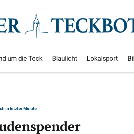
nd um die Teck
Blaulicht
Lokalsport
Bi
h in letzter Minute
eudenspender