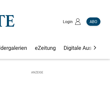
Login
ABO
ldergalerien
eZeitung
Digitale Ausgaben