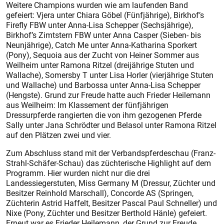
Weitere Champions wurden wie am laufenden Band
gefeiert: Vjera unter Chiara Göbel (Fünfjährige), Birkhof’s
Firefly FBW unter Anna-Lisa Schepper (Sechsjährige),
Birkhof’s Zimtstern FBW unter Anna Casper (Sieben- bis
Neunjährige), Catch Me unter Anna-Katharina Sporkert
(Pony), Sequoia aus der Zucht von Heiner Sommer aus
Weilheim unter Ramona Ritzel (dreijährige Stuten und
Wallache), Somersby T unter Lisa Horler (vierjährige Stuten
und Wallache) und Barbossa unter Anna-Lisa Schepper
(Hengste). Grund zur Freude hatte auch Frieder Heilemann
aus Weilheim: Im Klassement der fünfjährigen
Dressurpferde rangierten die von ihm gezogenen Pferde
Sally unter Jana Schrödter und Belasol unter Ramona Ritzel
auf den Plätzen zwei und vier.
Zum Abschluss stand mit der Verbandspferdeschau (Franz-
Strahl-Schäfer-Schau) das züchterische Highlight auf dem
Programm. Hier wurden nicht nur die drei
Landessiegerstuten, Miss Germany M (Dressur, Züchter und
Besitzer Reinhold Marschall), Concorde AS (Springen,
Züchterin Astrid Haffelt, Besitzer Pascal Paul Schneller) und
Nixe (Pony, Züchter und Besitzer Berthold Hänle) gefeiert.
Erneut war es Frieder Heilemann, der Grund zur Freude