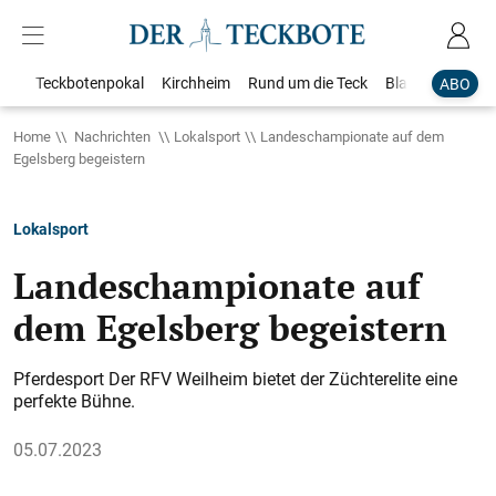
Teckbotenpokal
Kirchheim
Rund um die Teck
Blaulicht
Loka
ABO
Home
Nachrichten
Lokalsport
Landeschampionate auf dem
Egelsberg begeistern
Lokalsport
Landeschampionate auf
dem Egelsberg begeistern
Pferdesport Der RFV Weilheim bietet der Züchterelite eine
perfekte Bühne.
05.07.2023