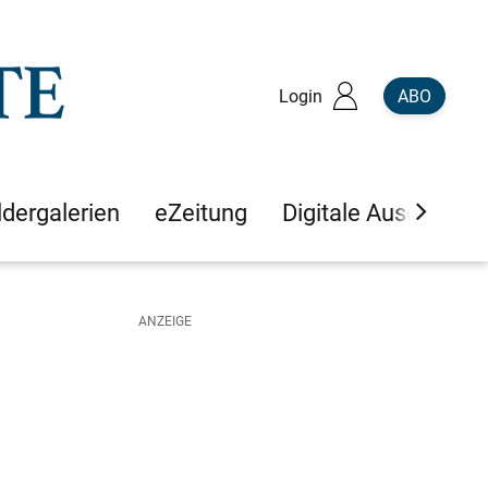
Login
ABO
ldergalerien
eZeitung
Digitale Ausgaben