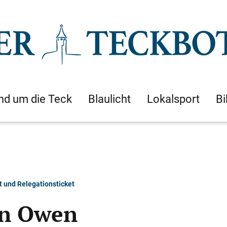
nd um die Teck
Blaulicht
Lokalsport
Bi
t und Relegationsticket
in Owen