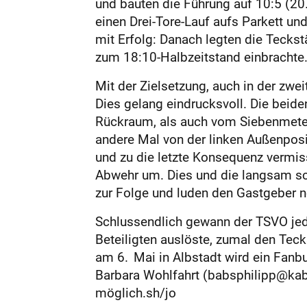
und bauten die Führung auf 10:5 (20.
einen Drei-Tore-Lauf aufs Parkett un
mit Erfolg: Danach legten die Tecks
zum 18:10-Halbzeitstand einbrachte
Mit der Zielsetzung, auch in der zwe
Dies gelang eindrucksvoll. Die bei
Rückraum, als auch vom Siebenmeterp
andere Mal von der linken Außenposit
und zu die letzte Konsequenz vermiss
Abwehr um. Dies und die langsam sch
zur Folge und luden den Gastgeber no
Schlussendlich gewann der TSVO jedo
Beteiligten auslöste, zumal den Tecks
am 6. Mai in Albstadt wird ein Fanb
Barbara Wohlfahrt (babsphilipp@k
möglich.sh/jo