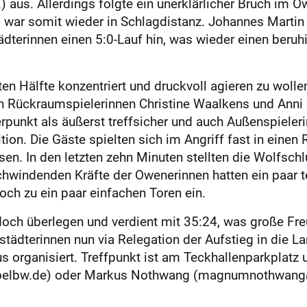
) aus. Allerdings folgte ein unerklärlicher Bruch im 
d war somit wieder in Schlagdistanz. Johannes Martin 
tädterinnen einen 5:0-Lauf hin, was wieder einen beru
.
iten Hälfte konzentriert und druckvoll agieren zu woll
den Rückraumspielerinnen Christine Waalkens und Ann
unkt als äußerst treffsicher und auch Außenspieleri
ion. Die Gäste spielten sich im Angriff fast in einen 
en. In den letzten zehn Minuten stellten die Wolfschl
windenden Kräfte der Owenerinnen hatten ein paar te
ch zu ein paar einfachen Toren ein.
ch überlegen und verdient mit 35:24, was große Freu
tädterinnen nun via Relegation der Aufstieg in die La
us organisiert. Treffpunkt ist am Teckhallenparkplat
abelbw.de) oder Markus Nothwang (magnumnothwang