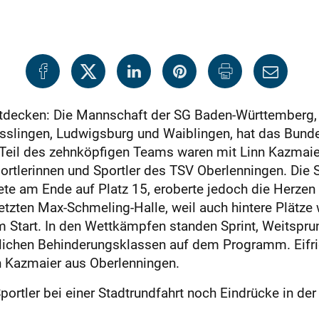
entdecken: Die Mannschaft der SG Baden-Württemberg,
slingen, Ludwigsburg und Waiblingen, hat das Bundesf
 Teil des zehnköpfigen Teams waren mit Linn Kazmaier
rtlerinnen und Sportler des TSV Oberlenningen. Die
dete am Ende auf Platz 15, eroberte jedoch die Herze
tzten Max-Schmeling-Halle, weil auch hintere Plätze w
Start. In den Wettkämpfen standen Sprint, Weitspru
dlichen Behinderungsklassen auf dem Programm. Eifr
n Kazmaier aus Oberlenningen.
Sportler bei einer Stadtrundfahrt noch Eindrücke in 