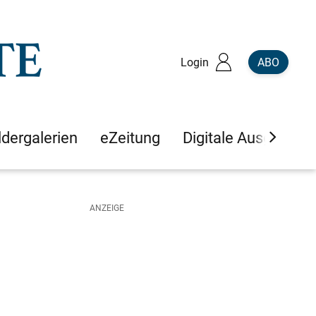
Login
ABO
ldergalerien
eZeitung
Digitale Ausgaben