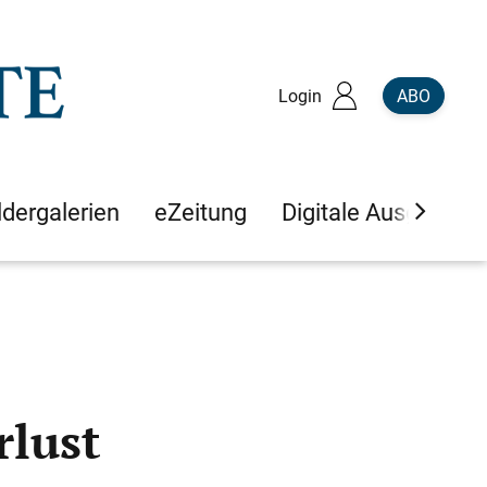
Login
ABO
ldergalerien
eZeitung
Digitale Ausgaben
rlust