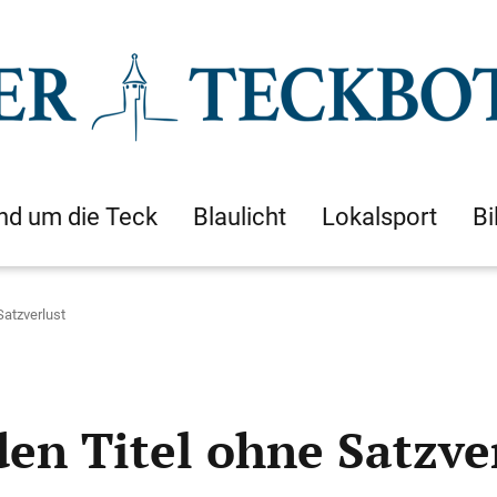
nd um die Teck
Blaulicht
Lokalsport
Bi
Satzverlust
den Titel ohne Satzve