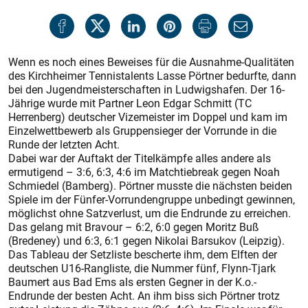
Wenn es noch eines Beweises für die Ausnahme-Qualitäten
des Kirchheimer Tennistalents Lasse Pörtner bedurfte, dann
bei den Jugendmeisterschaften in Ludwigshafen. Der 16-
Jährige wurde mit Partner Leon Edgar Schmitt (TC
Herrenberg) deutscher Vizemeister im Doppel und kam im
Einzelwettbewerb als Gruppensieger der Vorrunde in die
Runde der letzten Acht.
Dabei war der Auftakt der Titelkämpfe alles andere als
ermutigend – 3:6, 6:3, 4:6 im Matchtiebreak gegen Noah
Schmiedel (Bamberg). Pörtner musste die nächsten beiden
Spiele im der Fünfer-Vorrundengruppe unbedingt gewinnen,
möglichst ohne Satzverlust, um die Endrunde zu erreichen.
Das gelang mit Bravour – 6:2, 6:0 gegen Moritz Buß
(Bredeney) und 6:3, 6:1 gegen Nikolai Barsukov (Leipzig).
Das Tableau der Setzliste bescherte ihm, dem Elften der
deutschen U 16-Rang­liste, die Nummer fünf, Flynn-Tjark
Baumert aus Bad Ems als ers­ten Gegner in der K.o.-
Endrunde der besten Acht. An ihm biss sich Pörtner trotz