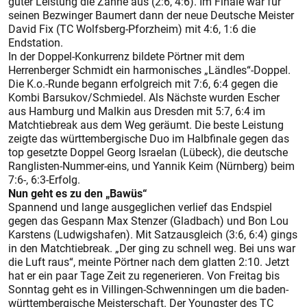
guter Leis­tung die Zähne aus (2:6, 4:6). Im Finale war für
seinen Bezwinger Baumert dann der neue Deutsche Meister
David Fix (TC Wolfsberg-Pforzheim) mit 4:6, 1:6 die
Endstation.
In der Doppel-Konkurrenz bildete Pörtner mit dem
Herrenberger Schmidt ein harmonisches „Ländles“-Doppel.
Die K.o.-Runde begann erfolgreich mit 7:6, 6:4 gegen die
Kombi Barsukov/Schmiedel. Als Nächste wurden Escher
aus Hamburg und Malkin aus Dresden mit 5:7, 6:4 im
Matchtiebreak aus dem Weg geräumt. Die beste Leistung
zeigte das württembergische Duo im Halbfinale gegen das
top gesetzte Doppel Georg Israelan (Lübeck), die deutsche
Ranglisten-Nummer-eins, und Yannik Keim (Nürnberg) beim
7:6-, 6:3-Erfolg.
Nun geht es zu den „Bawüs“
Spannend und lange ausgeglichen verlief das Endspiel
gegen das Gespann Max Stenzer (Gladbach) und Bon Lou
Karstens (Ludwigshafen). Mit Satzausgleich (3:6, 6:4) gings
in den Matchtiebreak. „Der ging zu schnell weg. Bei uns war
die Luft raus“, meinte Pörtner nach dem glatten 2:10. Jetzt
hat er ein paar Tage Zeit zu regenerieren. Von Freitag bis
Sonntag geht es in Villingen-Schwenningen um die baden-
württembergische Meis­terschaft. Der Youngster des TC