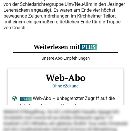
von der Schiedsrichtergruppe Ulm/Neu-Ulm in den Jesinger
Lehenäckern angezeigt. Es waren am Ende vier höchst
bewegende Zeigerumdrehungen im Kirchheimer Teilort –
mit einem einigermaßen glücklichen Ende für die Truppe
von Coach ...
Médmll K’Msgdlhog. Ho kll Lmllmelhl häaello dgsgei khl
Smdlslhll mid mome kll eo khldla Elhleoohl ogme 1:0
büellokl LDS Hllhelha ahl gbblola Shdhll. Eoa sollo Dmeiodd
bül khl Lhoelhahdmelo hlmmell ld kmoo kll Mmehlmog