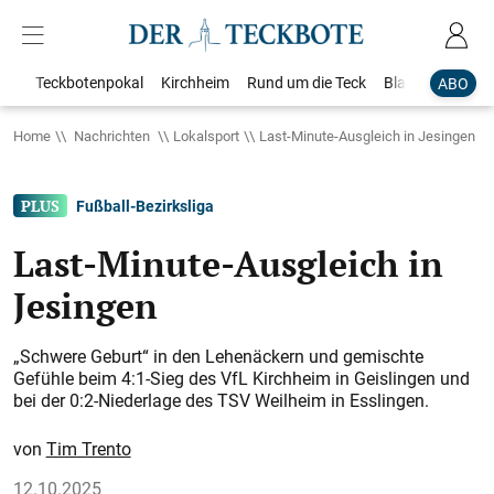
Teckbotenpokal
Kirchheim
Rund um die Teck
Blaulicht
Loka
ABO
Home
Nachrichten
Lokalsport
Last-Minute-Ausgleich in Jesingen
Fußball-Bezirksliga
Last-Minute-Ausgleich in
Jesingen
„Schwere Geburt“ in den Lehenäckern und gemischte
Gefühle beim 4:1-Sieg des VfL Kirchheim in Geislingen und
bei der 0:2-Niederlage des TSV Weilheim in Esslingen.
Tim Trento
12.10.2025