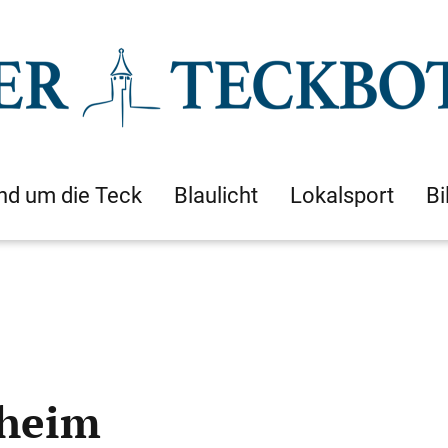
nd um die Teck
Blaulicht
Lokalsport
Bi
sheim