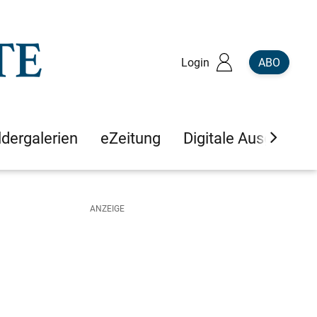
Login
ABO
ldergalerien
eZeitung
Digitale Ausgaben