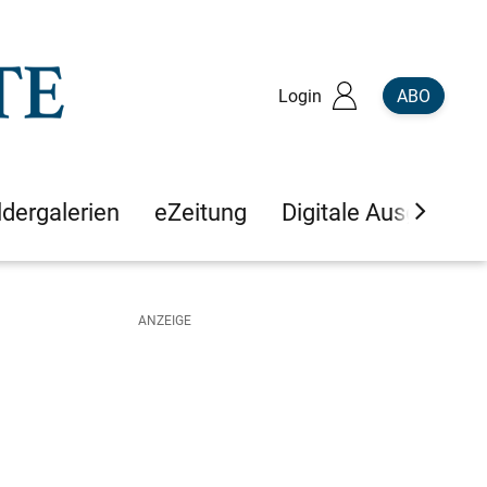
Login
ABO
ldergalerien
eZeitung
Digitale Ausgaben