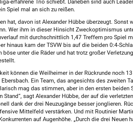
liga-erfahrene Trio schiebt. Daneben sind auch Leader
in Spiel mal an sich zu reißen.
ihen hat, davon ist Alexander Hübbe überzeugt. Sonst
. Wer ihm in dieser Hinsicht Zweckoptimismus unterste
erlauf mit durchschnittlich 1,47 Treffern pro Spiel 
über hinaus kam der TSVW bis auf die beiden 0:4-Sch
ich böse unter die Räder und hat trotz großer Verletz
stellt.
hkeit können die Weilheimer in der Rückrunde noch 1
bersbach. Ein Team, das angesichts des zweiten Tabel
ellarisch mag das stimmen, aber in den ersten beiden 
 Stand“, sagt Ale­xander Hübbe, der auf die verletzt
nell dank der drei Neuzugänge besser jonglieren. Rüc
defensive Mittelfeld verstärken. Und mit Routinier 
Konkurrenten auf Augenhöhe. „Durch die drei Neuen hab