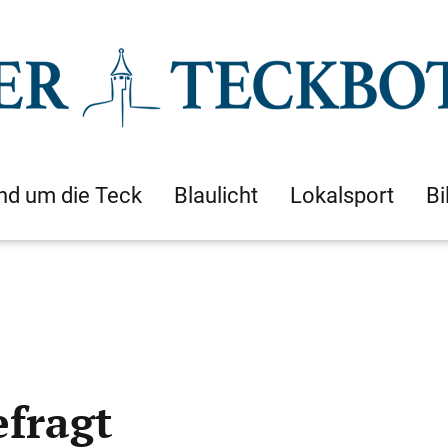
nd um die Teck
Blaulicht
Lokalsport
Bi
efragt