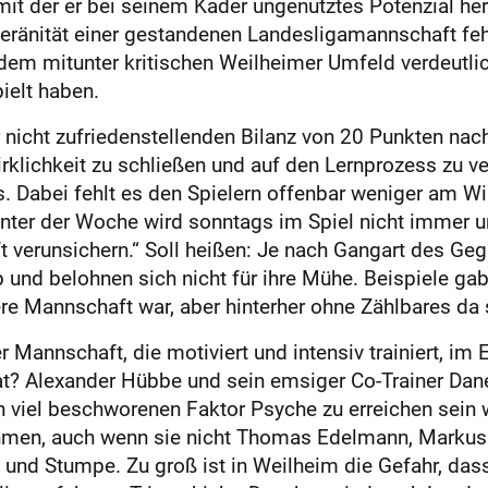
 mit der er bei seinem Kader ungenutztes Potenzial h
nität einer gestandenen Landesligamannschaft fehlt, 
 dem mitunter kritischen Weilheimer Umfeld verdeutli
ielt haben.
 nicht zufriedenstellenden Bilanz von 20 Punkten nach
klichkeit zu schließen und auf den Lernprozess zu ve
abei fehlt es den Spielern offenbar weniger am Will
 unter der Woche wird sonntags im Spiel nicht immer 
t verunsichern.“ Soll heißen: Je nach Gangart des Geg
nd belohnen sich nicht für ihre Mühe. Beispiele gab‘
e Mannschaft war, aber hinterher ohne Zählbares da 
Mannschaft, die motiviert und intensiv trainiert, im E
at? Alexander Hübbe und sein emsiger Co-Trainer Dan
 viel beschworenen Faktor Psyche zu erreichen sein w
ehmen, auch wenn sie nicht Thomas Edelmann, Markus 
 und Stumpe. Zu groß ist in Weilheim die Gefahr, das